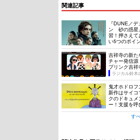
関連記事
『DUNE／デ
ン 砂の惑星
習！押さえて
い5つのポイ
吉祥寺の新た
チャー発信源
プリンク吉祥
鬼才ホドロフ
新作はサイコ
クのドキュメ
ー！支援を呼
すべ