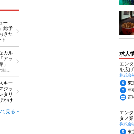
ュー
』総予
おきた
ント
なカル
求人
「アッ
エンタ
寺」
を広げ
ラジカル鈴木の味わい映画館探訪記
株式会
東
スキー
マジッ
年収
ンタリ
正
びかけ
て見る »
エンタ
タメ業
株式会
東