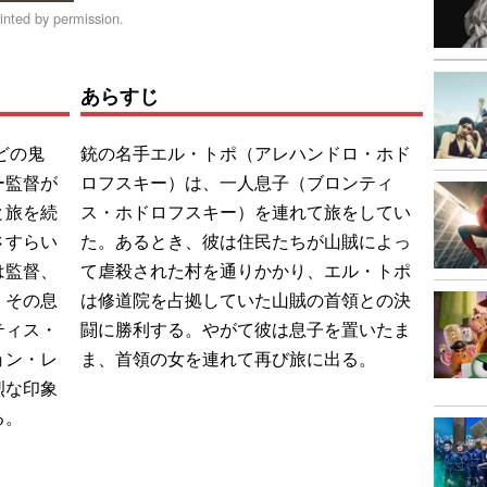
inted by permission.
あらすじ
どの鬼
銃の名手エル・トポ（アレハンドロ・ホド
ー監督が
ロフスキー）は、一人息子（ブロンティ
と旅を続
ス・ホドロフスキー）を連れて旅をしてい
さすらい
た。あるとき、彼は住民たちが山賊によっ
は監督、
て虐殺された村を通りかかり、エル・トポ
。その息
は修道院を占拠していた山賊の首領との決
ティス・
闘に勝利する。やがて彼は息子を置いたま
ョン・レ
ま、首領の女を連れて再び旅に出る。
烈な印象
る。