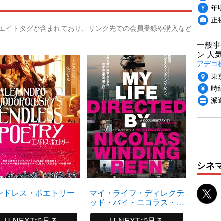
年収
正
リエイトタグが含まれており、リンク先での会員登録や購入など
一般事
ン 人
アデコ
東
時給
派
シネ
ンドレス・ポエトリー
マイ・ライフ・ディレクテ
ッド・バイ・ニコラス・ウ
ィンディング・レフン
U-NEXTで見る
U-NEXTで見る