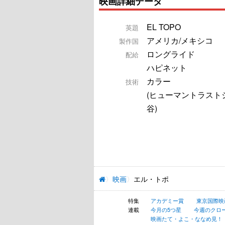
映画詳細データ
EL TOPO
英題
アメリカ/メキシコ
製作国
ロングライド
配給
ハピネット
カラー
技術
(ヒューマントラスト
谷)
映画
エル・トポ
特集
アカデミー賞
東京国際映
連載
今月の5つ星
今週のクロ
映画たて・よこ・ななめ見！