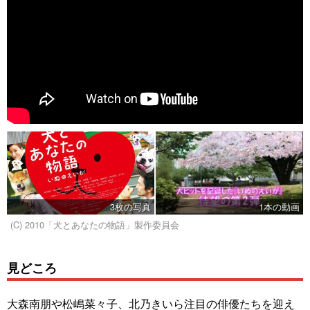
3枚の写真
1本の動画
(C) 2010「犬とあなたの物語」製作委員会
見どころ
大森南朋や松嶋菜々子、北乃きいら注目の俳優たちを迎え