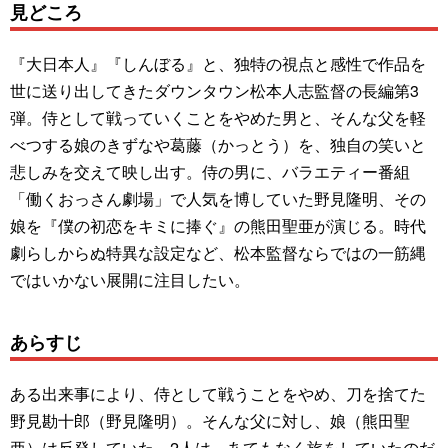
見どころ
『大日本人』『しんぼる』と、独特の視点と感性で作品を
世に送り出してきたダウンタウン松本人志監督の長編第3
弾。侍として戦っていくことをやめた男と、そんな父を軽
べつする娘のきずなや葛藤（かっとう）を、独自の笑いと
悲しみを交えて映し出す。侍の男に、バラエティー番組
「働くおっさん劇場」で人気を博していた野見隆明、その
娘を『僕の初恋をキミに捧ぐ』の熊田聖亜が演じる。時代
劇らしからぬ特異な設定など、松本監督ならではの一筋縄
ではいかない展開に注目したい。
あらすじ
ある出来事により、侍として戦うことをやめ、刀を捨てた
野見勘十郎（野見隆明）。そんな父に対し、娘（熊田聖
亜）は反発していた。2人は、あてもなく旅をしていたのだ