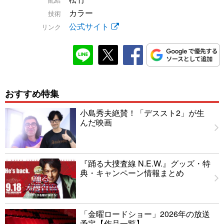
カラー
技術
公式サイト
リンク
おすすめ特集
小島秀夫絶賛！「デススト2」が生
んだ映画
『踊る大捜査線 N.E.W.』グッズ・特
典・キャンペーン情報まとめ
「金曜ロードショー」2026年の放送
予定【作品一覧】