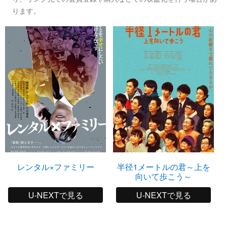
ります。
レンタル×ファミリー
半径1メートルの君～上を
向いて歩こう～
U-NEXTで見る
U-NEXTで見る