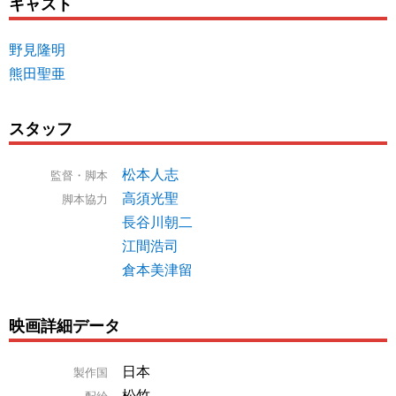
キャスト
野見隆明
熊田聖亜
スタッフ
松本人志
監督・脚本
高須光聖
脚本協力
長谷川朝二
江間浩司
倉本美津留
映画詳細データ
日本
製作国
松竹
配給