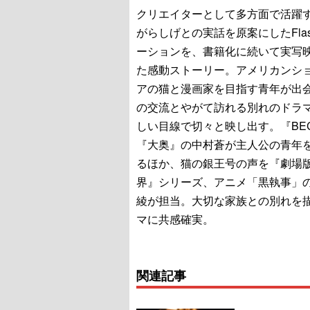
クリエイターとして多方面で活躍
がらしげとの実話を原案にしたFla
ーションを、書籍化に続いて実写
た感動ストーリー。アメリカンシ
アの猫と漫画家を目指す青年が出
の交流とやがて訪れる別れのドラ
しい目線で切々と映し出す。『BE
『大奥』の中村蒼が主人公の青年
るほか、猫の銀王号の声を『劇場版
界』シリーズ、アニメ「黒執事」
綾が担当。大切な家族との別れを
マに共感確実。
関連記事