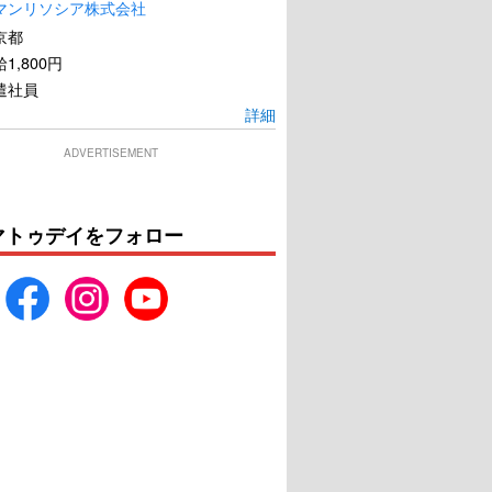
マンリソシア株式会社
京都
1,800円
遣社員
詳細
ADVERTISEMENT
マトゥデイをフォロー
海辺の恋人
もみの家
U-NEXTで見る
U-NEXTで見る