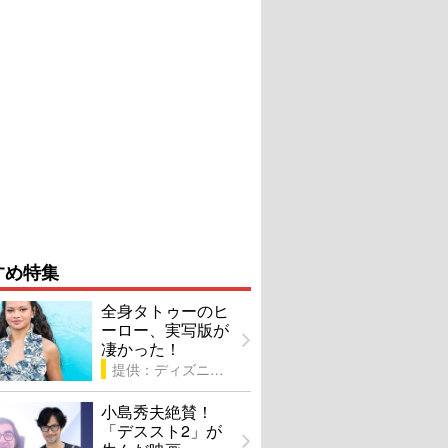
すめ特集
全身タトゥーのヒ
ーロー、実写版が
凄かった！
提供：ディズニー
小島秀夫絶賛！
「デススト2」が