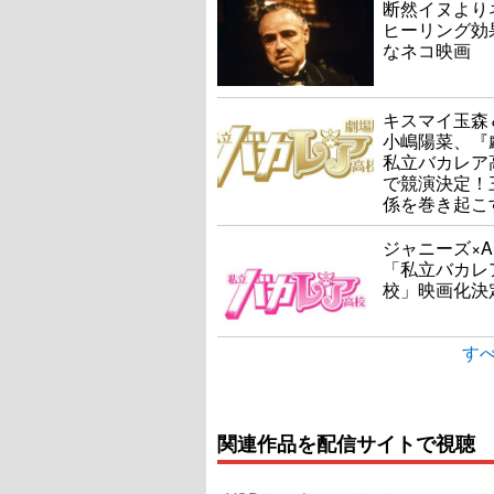
断然イヌより
ヒーリング効
なネコ映画
キスマイ玉森
小嶋陽菜、『
私立バカレア
で競演決定！
係を巻き起こす
ジャニーズ×A
「私立バカレ
校」映画化決
すべ
関連作品を配信サイトで視聴