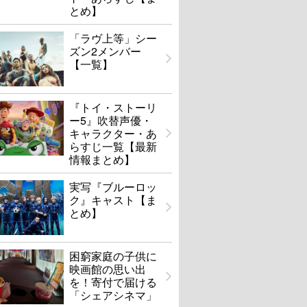
とめ】
「ラヴ上等」シー
ズン2メンバー
【一覧】
『トイ・ストーリ
ー5』吹替声優・
キャラクター・あ
らすじ一覧【最新
情報まとめ】
実写『ブルーロッ
ク』キャスト【ま
とめ】
困窮家庭の子供に
映画館の思い出
を！寄付で届ける
「シェアシネマ」