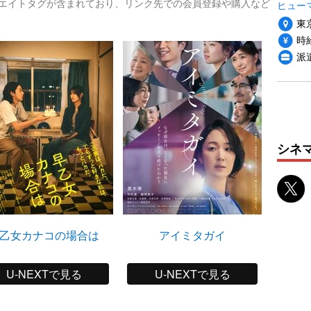
リエイトタグが含まれており、リンク先での会員登録や購入など
ヒュー
東
時給
派
シネ
乙女カナコの場合は
アイミタガイ
U-NEXTで見る
U-NEXTで見る