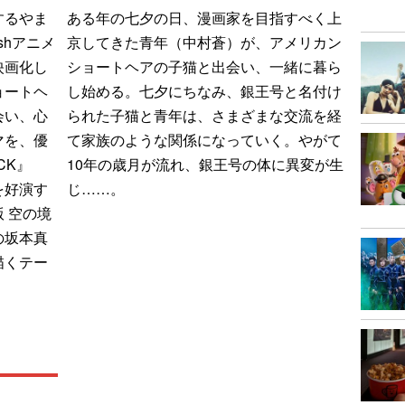
するやま
ある年の七夕の日、漫画家を目指すべく上
shアニメ
京してきた青年（中村蒼）が、アメリカン
映画化し
ショートヘアの子猫と出会い、一緒に暮ら
ョートヘ
し始める。七夕にちなみ、銀王号と名付け
会い、心
られた子猫と青年は、さまざまな交流を経
マを、優
て家族のような関係になっていく。やがて
CK』
10年の歳月が流れ、銀王号の体に異変が生
を好演す
じ……。
 空の境
の坂本真
描くテー