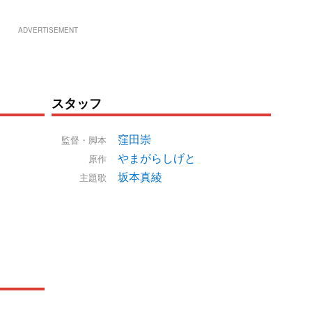
ADVERTISEMENT
スタッフ
窪田崇
監督・脚本
やまがらしげと
原作
坂本真綾
主題歌