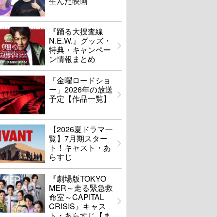
生んだ映画
『踊る大捜査線
N.E.W.』グッズ・
特典・キャンペー
ン情報まとめ
「金曜ロードショ
ー」2026年の放送
予定【作品一覧】
【2026夏ドラマ一
覧】7月期スター
ト！キャスト・あ
らすじ
『劇場版TOKYO
MER～走る緊急救
命室～CAPITAL
CRISIS』キャス
ト・あらすじ【ま