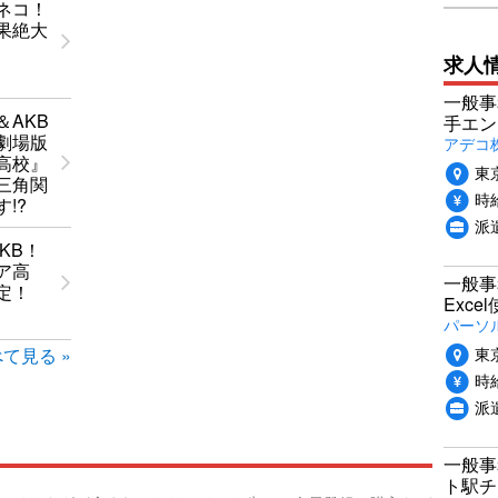
ネコ！
果絶大
求人
一般事
＆AKB
手エン
劇場版
アデコ
高校』
東
三角関
時給
!?
派
KB！
ア高
一般事
定！
Exc
パーソ
東
て見る »
時給
派
一般事
ト駅チ