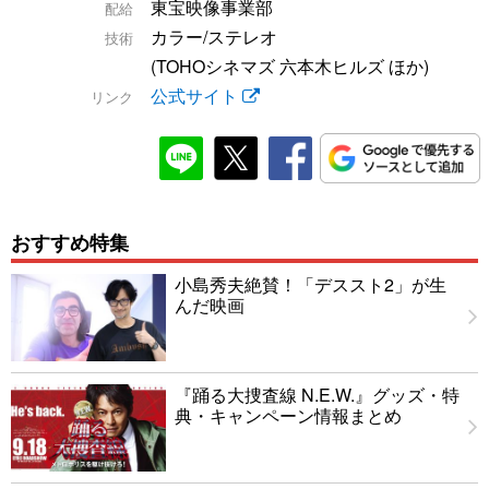
東宝映像事業部
配給
カラー/ステレオ
技術
(TOHOシネマズ 六本木ヒルズ ほか)
公式サイト
リンク
おすすめ特集
小島秀夫絶賛！「デススト2」が生
んだ映画
『踊る大捜査線 N.E.W.』グッズ・特
典・キャンペーン情報まとめ