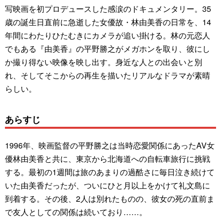
写映画を初プロデュースした感涙のドキュメンタリー。35
歳の誕生日直前に急逝した女優故・林由美香の日常を、14
年間にわたりひたむきにカメラが追い掛ける。林の元恋人
でもある『由美香』の平野勝之がメガホンを取り、彼にし
か撮り得ない映像を映し出す。身近な人との出会いと別
れ、そしてそこからの再生を描いたリアルなドラマが素晴
らしい。
あらすじ
1996年、映画監督の平野勝之は当時恋愛関係にあったAV女
優林由美香と共に、東京から北海道への自転車旅行に挑戦
する。最初の1週間は旅のあまりの過酷さに毎日泣き続けて
いた由美香だったが、ついにひと月以上をかけて礼文島に
到着する。その後、2人は別れたものの、彼女の死の直前ま
で友人としての関係は続いており……。