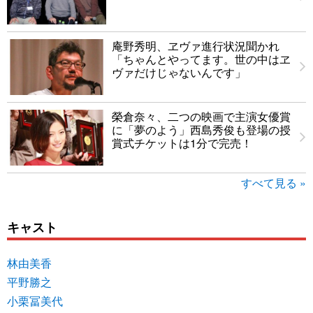
庵野秀明、ヱヴァ進行状況聞かれ
「ちゃんとやってます。世の中はヱ
ヴァだけじゃないんです」
榮倉奈々、二つの映画で主演女優賞
に「夢のよう」西島秀俊も登場の授
賞式チケットは1分で完売！
すべて見る »
キャスト
林由美香
平野勝之
小栗冨美代