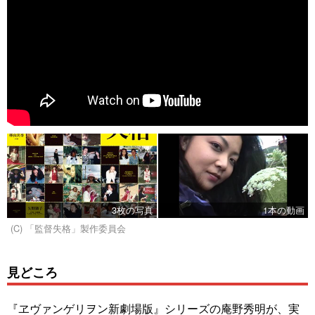
3枚の写真
1本の動画
(C) 「監督失格」製作委員会
見どころ
『ヱヴァンゲリヲン新劇場版』シリーズの庵野秀明が、実