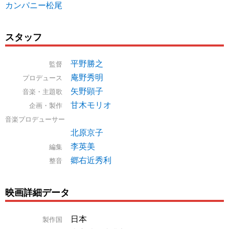
カンパニー松尾
スタッフ
平野勝之
監督
庵野秀明
プロデュース
矢野顕子
音楽・主題歌
甘木モリオ
企画・製作
音楽プロデューサー
北原京子
李英美
編集
郷右近秀利
整音
映画詳細データ
日本
製作国