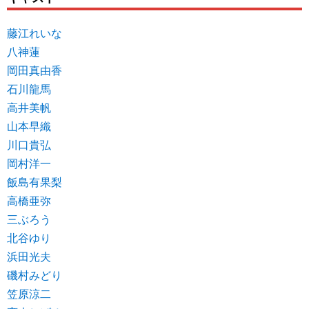
藤江れいな
八神蓮
岡田真由香
石川龍馬
高井美帆
山本早織
川口貴弘
岡村洋一
飯島有果梨
高橋亜弥
三ぶろう
北谷ゆり
浜田光夫
磯村みどり
笠原涼二