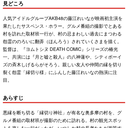
見どころ
人気アイドルグループAKB48の藤江れいなが映画初主演を
果たしたサスペンス・ホラー。グルメ番組の撮影でとある
村を訪れた取材班一行が、村の忌まわしい過去にまつわる
怨霊ののろいに翻弄（ほんろう）されていくさまを描く。
監督は、『ヨムトシヌ DEATH COMIC』シリーズの椿光
一。共演には『月と嘘と殺人』の八神蓮や、シティボーイ
ズの斉木しげるらがそろう。親しい友人や仲間の縁を切り
裂く怨霊「縁切り様」にふんした藤江れいなの熱演に注
目。
あらすじ
悪縁を断ち切る「縁切り神社」が有名な奥多摩の村を、グ
ルメ番組の取材班が撮影のために訪れる。村の観光スポッ
トを楽しむ一行だったが、いつしか村の長老たちが画策す