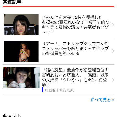
関連記事
じゃんけん大会で2位を獲得した
AKB48の藤江れいな！「貞子」的な
キャラで震撼の演技！共演者もゾゾ
～ッ！
リアーナ、ストリップクラブで女性
ストリッパーを触りまくってクラブ
の警備員を怒らせる
『猿の惑星』最新作が初登場首位！
宮崎あおいと堺雅人、「篤姫」以来
の夫婦役『ツレうつ』も4位に初登
場！
映画週末興行成績
すべて見る »
キャスト