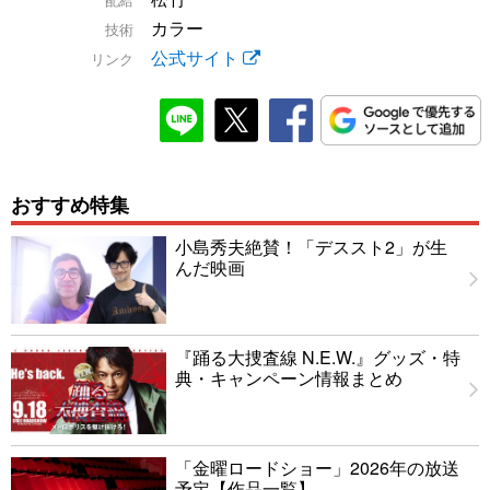
カラー
技術
公式サイト
リンク
おすすめ特集
小島秀夫絶賛！「デススト2」が生
んだ映画
『踊る大捜査線 N.E.W.』グッズ・特
典・キャンペーン情報まとめ
「金曜ロードショー」2026年の放送
予定【作品一覧】