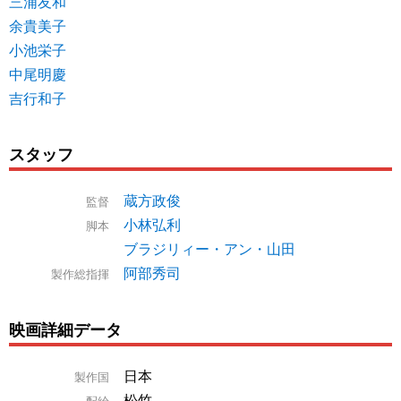
三浦友和
余貴美子
小池栄子
中尾明慶
吉行和子
スタッフ
蔵方政俊
監督
小林弘利
脚本
ブラジリィー・アン・山田
阿部秀司
製作総指揮
映画詳細データ
日本
製作国
松竹
配給