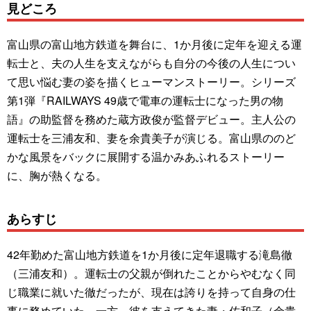
見どころ
富山県の富山地方鉄道を舞台に、1か月後に定年を迎える運
転士と、夫の人生を支えながらも自分の今後の人生につい
て思い悩む妻の姿を描くヒューマンストーリー。シリーズ
第1弾『RAILWAYS 49歳で電車の運転士になった男の物
語』の助監督を務めた蔵方政俊が監督デビュー。主人公の
運転士を三浦友和、妻を余貴美子が演じる。富山県ののど
かな風景をバックに展開する温かみあふれるストーリー
に、胸が熱くなる。
あらすじ
42年勤めた富山地方鉄道を1か月後に定年退職する滝島徹
（三浦友和）。運転士の父親が倒れたことからやむなく同
じ職業に就いた徹だったが、現在は誇りを持って自身の仕
事に務めていた。一方、彼を支えてきた妻・佐和子（余貴