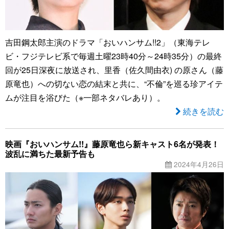
吉田鋼太郎主演のドラマ「おいハンサム!!2」（東海テレ
ビ・フジテレビ系で毎週土曜23時40分～24時35分）の最終
回が25日深夜に放送され、里香（佐久間由衣) の原さん（藤
原竜也）への切ない恋の結末と共に、“不倫”を巡る珍アイテ
ムが注目を浴びた（※一部ネタバレあり）。
続きを読む
映画『おいハンサム!!』藤原竜也ら新キャスト6名が発表！
波乱に満ちた最新予告も
2024年4月26日