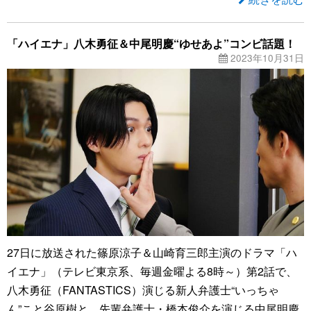
「ハイエナ」八木勇征＆中尾明慶“ゆせあよ”コンビ話題！
2023年10月31日
27日に放送された篠原涼子＆山崎育三郎主演のドラマ「ハ
イエナ」（テレビ東京系、毎週金曜よる8時～）第2話で、
八木勇征（FANTASTICS）演じる新人弁護士“いっちゃ
ん”こと谷原樹と、先輩弁護士・橋本俊介を演じる中尾明慶