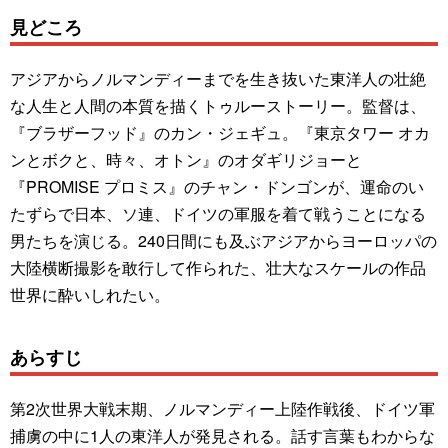
見どころ
アジアからノルマンディーまでを生き抜いた東洋人の壮絶
な人生と人間の本質を描くトゥルーストーリー。監督は、
『ブラザーフッド』のカン・ジェギュ。『東京タワー オカ
ンとボクと、時々、オトン』のオダギリジョーと
『PROMISE プロミス』のチャン・ドンゴンが、運命のい
たずらで日本、ソ連、ドイツの軍服を着て戦うことになる
男たちを演じる。240日間にも及ぶアジアからヨーロッパの
大陸横断撮影を敢行して作られた、壮大なスケールの作品
世界に酔いしれたい。
あらすじ
第2次世界大戦末期、ノルマンディー上陸作戦後、ドイツ軍
捕虜の中に1人の東洋人が発見される。話す言葉もわからな