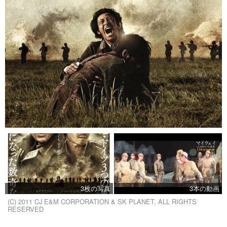
3枚の写真
3本の動画
(C) 2011 CJ E&M CORPORATION & SK PLANET, ALL RIGHTS
RESERVED