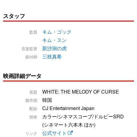
スタッフ
キム・ゴック
監督
キム・スン
新沙洞の虎
音楽監督
三枝真希
振付師
映画詳細データ
WHITE: THE MELODY OF CURSE
英題
韓国
製作国
CJ Entertainment Japan
配給
カラー/シネマスコープ/ドルビーSRD
技術
(シネマート六本木 ほか)
公式サイト
リンク