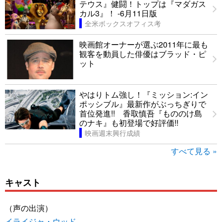
テウス』健闘！トップは『マダガス
カル3』！ -6月11日版
全米ボックスオフィス考
映画館オーナーが選ぶ2011年に最も
観客を動員した俳優はブラッド・ピ
ット
やはりトム強し！『ミッション:イン
ポッシブル』最新作がぶっちぎりで
首位発進!! 香取慎吾『もののけ島
のナキ』も初登場で好評価!!
映画週末興行成績
すべて見る »
キャスト
（声の出演）
イライジャ・ウッド