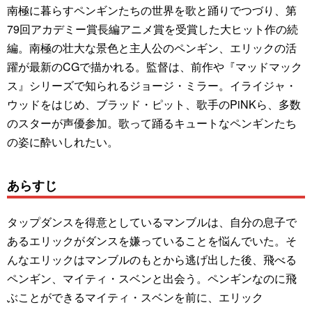
南極に暮らすペンギンたちの世界を歌と踊りでつづり、第
79回アカデミー賞長編アニメ賞を受賞した大ヒット作の続
編。南極の壮大な景色と主人公のペンギン、エリックの活
躍が最新のCGで描かれる。監督は、前作や『マッドマック
ス』シリーズで知られるジョージ・ミラー。イライジャ・
ウッドをはじめ、ブラッド・ピット、歌手のPiNKら、多数
のスターが声優参加。歌って踊るキュートなペンギンたち
の姿に酔いしれたい。
あらすじ
タップダンスを得意としているマンブルは、自分の息子で
あるエリックがダンスを嫌っていることを悩んでいた。そ
んなエリックはマンブルのもとから逃げ出した後、飛べる
ペンギン、マイティ・スベンと出会う。ペンギンなのに飛
ぶことができるマイティ・スベンを前に、エリック