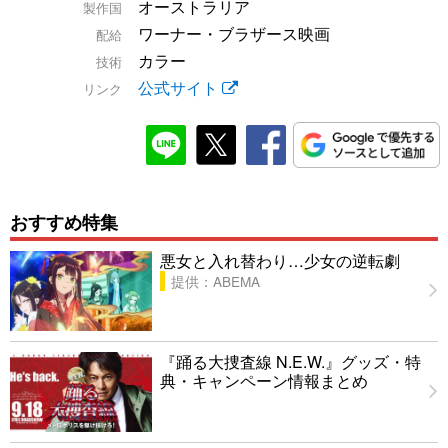
オーストラリア
製作国
ワーナー・ブラザース映画
配給
カラー
技術
公式サイト
リンク
おすすめ特集
悪女と入れ替わり…少女の逆転劇
提供：ABEMA
『踊る大捜査線 N.E.W.』グッズ・特
典・キャンペーン情報まとめ