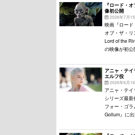
『ロード・オ
像初公開
2026年7月1
映画『ロード
オブ・ザ・リン
Lord of th
の映像が初公
アニャ・テイ
エルフ役
2026年6月1
アニャ・テイ
シリーズ最新
フォー・ゴラム（原題）
Gollum』