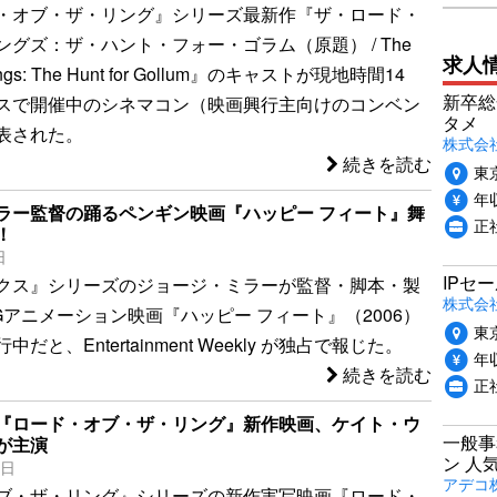
・オブ・ザ・リング』シリーズ最新作『ザ・ロード・
グズ：ザ・ハント・フォー・ゴラム（原題） / The
求人
 Rings: The Hunt for Gollum』のキャストが現地時間14
新卒総
スで開催中のシネマコン（映画興行主向けのコンベン
タメ
表された。
株式会社P
続きを読む
東
年収
ラー監督の踊るペンギン映画『ハッピー フィート』舞
正
！
日
IPセ
クス』シリーズのジョージ・ミラーが監督・脚本・製
株式会
Gアニメーション映画『ハッピー フィート』（2006）
東
だと、Entertainment Weekly が独占で報じた。
年収
続きを読む
正
『ロード・オブ・ザ・リング』新作映画、ケイト・ウ
一般事
が主演
ン 人
2日
アデコ
ブ・ザ・リング』シリーズの新作実写映画『ロード・