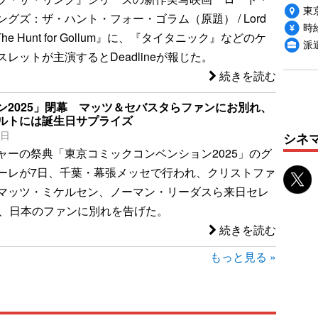
東
グズ：ザ・ハント・フォー・ゴラム（原題） / Lord
時給
gs: The Hunt for Gollum』に、『タイタニック』などのケ
派
レットが主演するとDeadlineが報じた。
続きを読む
ン2025」閉幕 マッツ＆セバスタらファンにお別れ、
ルトには誕生日サプライズ
7日
シネ
ャーの祭典「東京コミックコンベンション2025」のグ
ーレが7日、千葉・幕張メッセで行われ、クリストファ
マッツ・ミケルセン、ノーマン・リーダスら来日セレ
が、日本のファンに別れを告げた。
続きを読む
もっと見る »