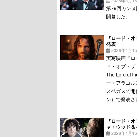
2026年5月1
第79回カン
開幕した。
『ロード・オ
発表
2026年4月1
実写映画『ロ
ド・オブ・ザ
The Lord of
ー・アラゴル
スベガスで開
ン）で発表さ
『ロード・オ
ャ・ウッド＆
2026年4月1