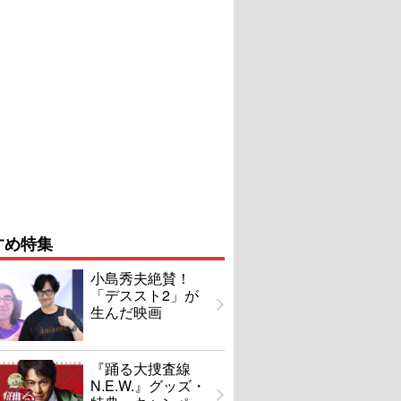
すめ特集
小島秀夫絶賛！
「デススト2」が
生んだ映画
『踊る大捜査線
N.E.W.』グッズ・