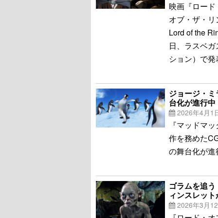
映画『ロード
オブ・ザ・リン
Lord of the
日、ラスベガ
ション）で発
ジョージ・ミ
台化が進行中
2026年4月1
『マッドマッ
作を務めたC
の舞台化が進行中
ゴラムを追う
ィンスレット
2026年3月1
『ロード・オ