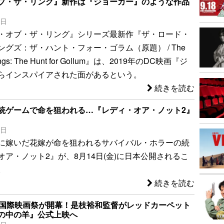
ブ・ザ・リング』新作は『ジョーカー』のような作品
8日
・オブ・ザ・リング』シリーズ最新作『ザ・ロード・
グズ：ザ・ハント・フォー・ゴラム（原題） / The
 Rings: The Hunt for Gollum』は、2019年のDC映画『ジ
らインスパイアされた面があるという。
続きを読む
統ゲームで命を狙われる…『レディ・オア・ノット2』
3日
に嫁いだ花嫁が命を狙われるサバイバル・ホラーの続
オア・ノット2』が、8月14日(金)に日本公開されるこ
。
続きを読む
ヌ国際映画祭が開幕！是枝裕和監督がレッドカーペット
の中の羊』公式上映へ