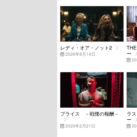
レディ・オア・ノット2
TH
ー
2026年8月14日
20
プライス －戦慄の報酬－
ラス
ー
2020年2月21日
20