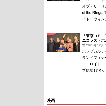
オブ・ザ・リン
of the Rin
イト・ウィンス
「東京コミコ
ニコラス・ホ
2025年12月
ポップカルチ
ランドフィナ
ー・ロイド、
ブ総勢17名
映画