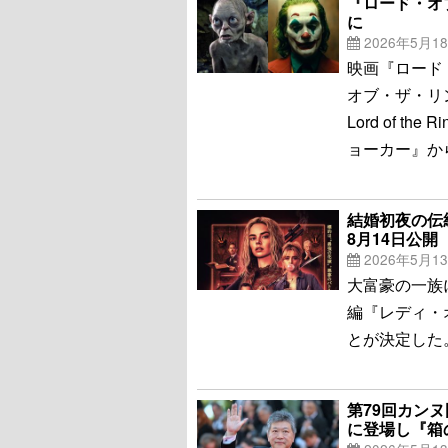
『ロード・オ
に
2026年5月1
映画『ロード
オブ・ザ・リン
Lord of the
ョーカー』か
結婚初夜の伝
8月14日公開
2026年5月1
大富豪の一族
編『レディ・
とが決定した
第79回カン
に登場し『箱