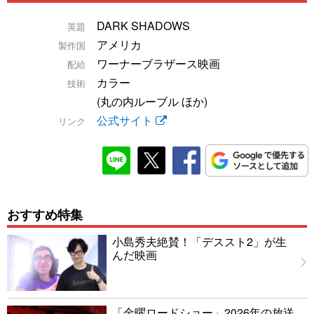
DARK SHADOWS
英題
アメリカ
製作国
ワーナーブラザース映画
配給
カラー
技術
(丸の内ルーブル ほか)
公式サイト
リンク
おすすめ特集
小島秀夫絶賛！「デススト2」が生
んだ映画
「金曜ロードショー」2026年の放送