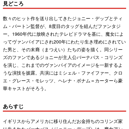
見どころ
数々のヒット作を送り出してきたジョニー・デップとティ
ム・バートン監督が、8度目のタッグを組んだファンタジ
ー。1960年代に放映されたテレビドラマを基に、魔女によ
ってヴァンパイアにされ200年にわたり生き埋めにされてい
た男と、その末裔（まつえい）たちの姿を描く。同シリー
ズのファンであるジョニーが主人公バーナバス・コリンズ
を演じ、これまでのヴァンパイアのイメージを一新するよ
うな演技を披露。共演にはミシェル・ファイファー、クロ
エ・グレース・モレッツ、ヘレナ・ボナム＝カーターら豪
華キャストがそろう。
あらすじ
イギリスからアメリカに移り住んだお金持ちのコリンズ家
に生まれたバーナバス（ジョニー・デップ）は、魔女アン