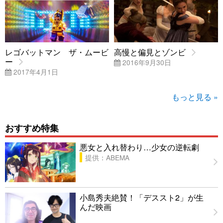
レゴバットマン ザ・ムービ
高慢と偏見とゾンビ
ー
2016年9月30日
2017年4月1日
もっと見る »
おすすめ特集
悪女と入れ替わり…少女の逆転劇
提供：ABEMA
小島秀夫絶賛！「デススト2」が生
んだ映画