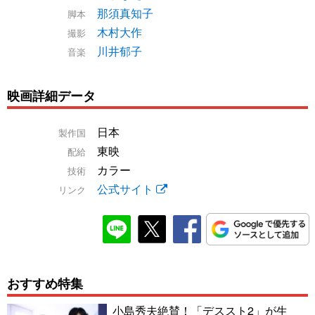
那須真知子
脚本
木村大作
撮影
川井郁子
音楽
映画詳細データ
日本
製作国
東映
配給
カラー
技術
公式サイト
リンク
おすすめ特集
小島秀夫絶賛！「デススト2」が生