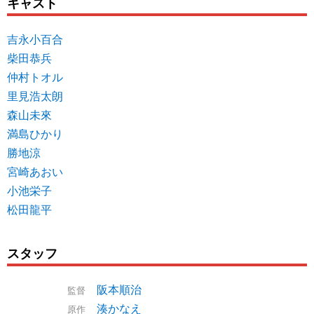
キャスト
吉永小百合
柴田恭兵
仲村トオル
里見浩太朗
森山未來
満島ひかり
勝地涼
宮崎あおい
小池栄子
松田龍平
スタッフ
阪本順治
監督
湊かなえ
原作