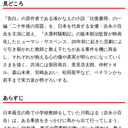
見どころ
『告白』の原作者である湊かなえの小説「往復書簡」の一
編「二十年後の宿題」を、日本を代表する女優・吉永小百
合を主演に迎え、『大鹿村騒動記』の阪本順治監督が映画
化したヒューマン・サスペンス。20年前に起きた悲劇によ
り引き裂かれた教師と教え子たちがある事件を機に再会
し、それぞれが抱える心の傷や真実が明らかになっていく
さまを描く。共演には柴田恭兵、里見浩太朗、仲村トオ
ル、森山未來、宮崎あおい、松田龍平など、ベテランから
若手まで実力派が勢ぞろいする。
あらすじ
日本最北の島で小学校教師をしていた川島はる（吉永小百
合）は、ある事故をきっかけに島から出て行ってしまう。
それから20年後、東京の図書館で働いていた彼女は、教え