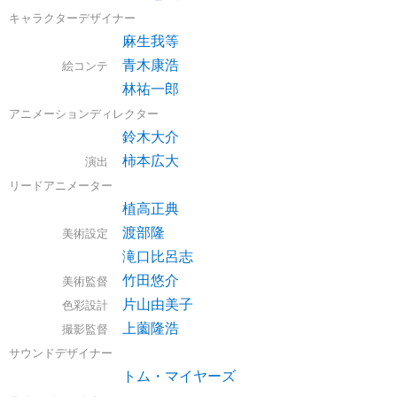
キャラクターデザイナー
麻生我等
青木康浩
絵コンテ
林祐一郎
アニメーションディレクター
鈴木大介
柿本広大
演出
リードアニメーター
植高正典
渡部隆
美術設定
滝口比呂志
竹田悠介
美術監督
片山由美子
色彩設計
上薗隆浩
撮影監督
サウンドデザイナー
トム・マイヤーズ