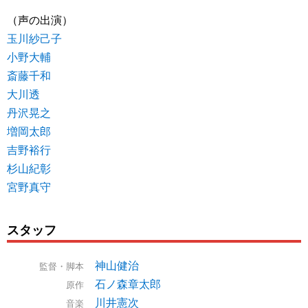
（声の出演）
玉川紗己子
小野大輔
斎藤千和
大川透
丹沢晃之
増岡太郎
吉野裕行
杉山紀彰
宮野真守
スタッフ
神山健治
監督・脚本
石ノ森章太郎
原作
川井憲次
音楽