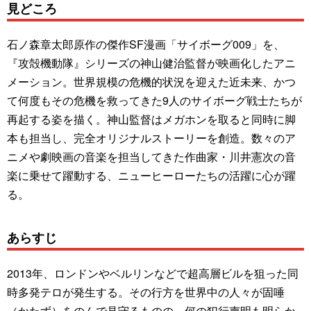
見どころ
石ノ森章太郎原作の傑作SF漫画「サイボーグ009」を、
『攻殻機動隊』シリーズの神山健治監督が映画化したアニ
メーション。世界規模の危機的状況を迎えた近未来、かつ
て何度もその危機を救ってきた9人のサイボーグ戦士たちが
再起する姿を描く。神山監督はメガホンを取ると同時に脚
本も担当し、完全オリジナルストーリーを創造。数々のア
ニメや劇映画の音楽を担当してきた作曲家・川井憲次の音
楽に乗せて躍動する、ニューヒーローたちの活躍に心が躍
る。
あらすじ
2013年、ロンドンやベルリンなどで超高層ビルを狙った同
時多発テロが発生する。その行方を世界中の人々が固唾
（かたず）をのんで見守るものの、何の犯行声明も明らか