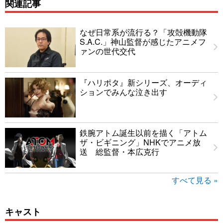
関連記事
なぜ日常系が流行る？「攻殻機動隊
S.A.C.」神山監督が感じたアニメフ
ァンの世代交代
『ハリポタ』新シリーズ、オーディ
ションでみんな泣き出す
鉄腕アトム誕生以前を描く「アトム
ザ・ビギニング」NHKでアニメ放
送 総監督・本広克行
すべて見る »
キャスト