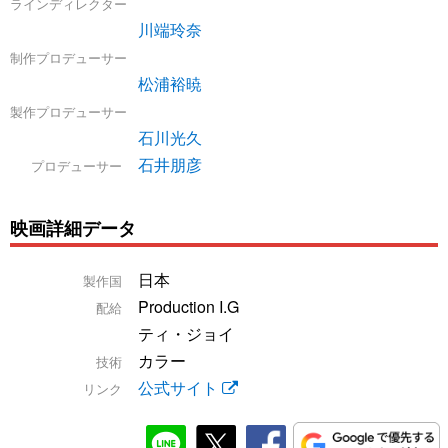
ラインディレクター
川端玲奈
制作プロデューサー
松浦裕暁
製作プロデューサー
石川光久
石井朋彦
プロデューサー
映画詳細データ
日本
製作国
Production I.G
配給
ティ・ジョイ
カラー
技術
公式サイト
リンク