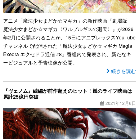
アニメ「魔法少女まどか☆マギカ」の新作映画『劇場版
魔法少女まどか☆マギカ〈ワルプルギスの廻天〉』が2026
年2月に公開されることが、15日にアニプレックスYouTube
チャンネルで配信された「魔法少女まどか☆マギカ Magia
Exedra エクセドラ通信 #8」番組内で発表され、新たなキ
ービジュアルと予告映像が公開。
続きを読む
『ヴェノム』続編が前作超えのヒット！嵐のライブ映画は
累計25億円突破
2021年12月6日