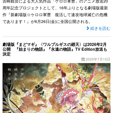
吉崎観音による大人気作品「ケロロ軍曹」のアニメ放送20
周年記念プロジェクトとして、16年ぶりとなる劇場版最新
作『新劇場版☆ケロロ軍曹 復活して速攻地球滅亡の危機
であります！』が6月26日(金)に全国公開される。
続きを読む
劇場版『まどマギ』〈ワルプルギスの廻天〉は2026年2月
公開 『始まりの物語』『永遠の物語』TV Edition放送も
決定
2025年7月15日