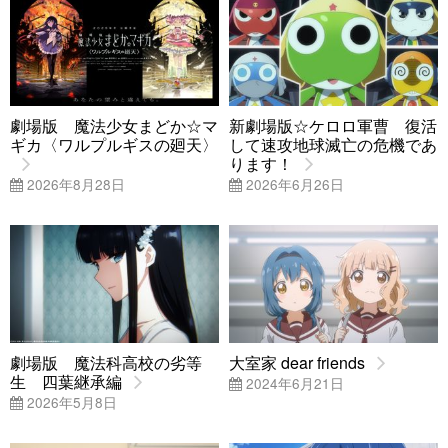
劇場版 魔法少女まどか☆マ
新劇場版☆ケロロ軍曹 復活
ギカ〈ワルプルギスの廻天〉
して速攻地球滅亡の危機であ
ります！
2026年8月28日
2026年6月26日
劇場版 魔法科高校の劣等
大室家 dear friends
生 四葉継承編
2024年6月21日
2026年5月8日