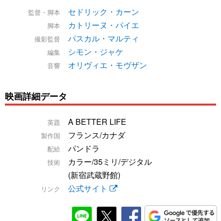
セドリック・カーン
監督・脚本
カトリーヌ・パイエ
脚本
パスカル・マルティ
撮影監督
シモン・ジャケ
編集
オリヴィエ・モヴザン
音響
映画詳細データ
A BETTER LIFE
英題
フランス/カナダ
製作国
パンドラ
配給
カラー/35ミリ/デジタル
技術
(新宿武蔵野館)
公式サイト
リンク