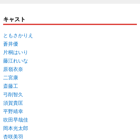
キャスト
ともさかりえ
蒼井優
片桐はいり
藤江れいな
原嶺衣奈
二宮康
斎藤工
弓削智久
須賀貴匡
平野靖幸
吹田早哉佳
岡本光太郎
杏咲美羽