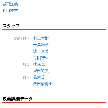
城田道義
丸山桂右
スタッフ
村上大樹
監督・脚本
千葉雅子
辻下直美
弓削智久
橘康仁
監督
城田道義
葛木英
脚本
飯田橋博士
映画詳細データ