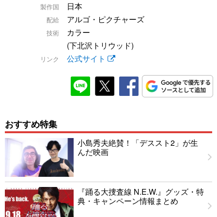
日本
製作国
アルゴ・ピクチャーズ
配給
カラー
技術
(下北沢トリウッド)
公式サイト
リンク
おすすめ特集
小島秀夫絶賛！「デススト2」が生
んだ映画
『踊る大捜査線 N.E.W.』グッズ・特
典・キャンペーン情報まとめ