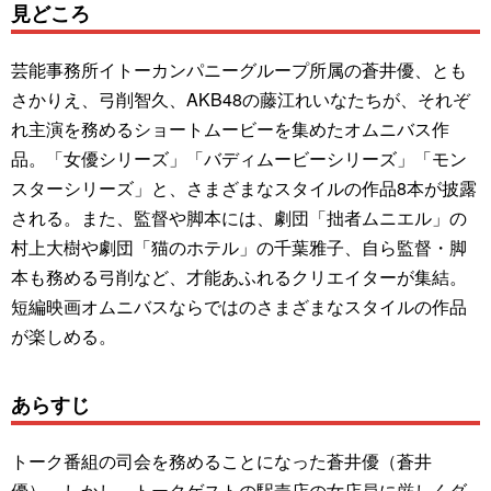
見どころ
芸能事務所イトーカンパニーグループ所属の蒼井優、とも
さかりえ、弓削智久、AKB48の藤江れいなたちが、それぞ
れ主演を務めるショートムービーを集めたオムニバス作
品。「女優シリーズ」「バディムービーシリーズ」「モン
スターシリーズ」と、さまざまなスタイルの作品8本が披露
される。また、監督や脚本には、劇団「拙者ムニエル」の
村上大樹や劇団「猫のホテル」の千葉雅子、自ら監督・脚
本も務める弓削など、才能あふれるクリエイターが集結。
短編映画オムニバスならではのさまざまなスタイルの作品
が楽しめる。
あらすじ
トーク番組の司会を務めることになった蒼井優（蒼井
優）。しかし、トークゲストの駅売店の女店員に厳しくダ