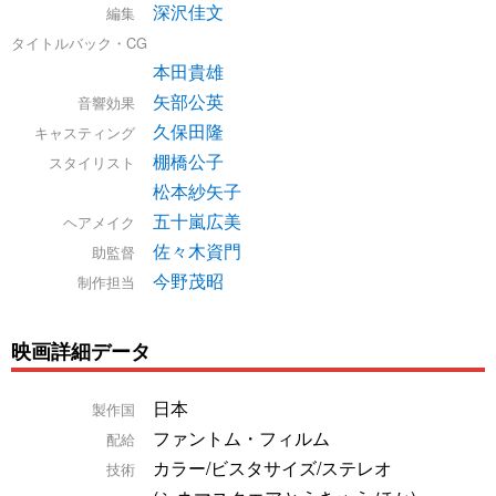
深沢佳文
編集
タイトルバック・CG
本田貴雄
矢部公英
音響効果
久保田隆
キャスティング
棚橋公子
スタイリスト
松本紗矢子
五十嵐広美
ヘアメイク
佐々木資門
助監督
今野茂昭
制作担当
映画詳細データ
日本
製作国
ファントム・フィルム
配給
カラー/ビスタサイズ/ステレオ
技術