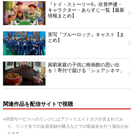
『トイ・ストーリー5』吹替声優・
キャラクター・あらすじ一覧【最新
情報まとめ】
実写『ブルーロック』キャスト【ま
とめ】
困窮家庭の子供に映画館の思い出
を！寄付で届ける「シェアシネマ」
関連作品を配信サイトで視聴
※VODサービスへのリンクにはアフィリエイトタグが含まれてお
り、リンク先での会員登録や購入などでの収益化を行う場合があ
ります。