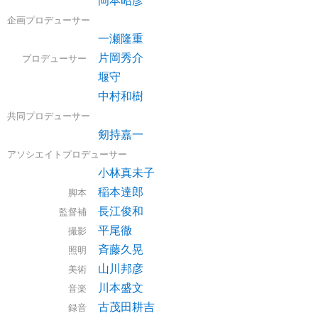
企画プロデューサー
一瀬隆重
片岡秀介
プロデューサー
堰守
中村和樹
共同プロデューサー
剱持嘉一
アソシエイトプロデューサー
小林真未子
稲本達郎
脚本
長江俊和
監督補
平尾徹
撮影
斉藤久晃
照明
山川邦彦
美術
川本盛文
音楽
古茂田耕吉
録音