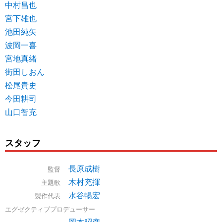
中村昌也
宮下雄也
池田純矢
波岡一喜
宮地真緒
街田しおん
松尾貴史
今田耕司
山口智充
スタッフ
長原成樹
監督
木村充揮
主題歌
水谷暢宏
製作代表
エグゼクティブプロデューサー
岡本昭彦