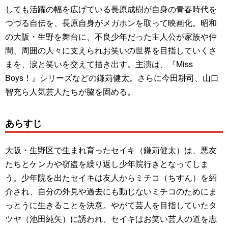
しても活躍の幅を広げている長原成樹が自身の青春時代を
つづる自伝を、長原自身がメガホンを取って映画化。昭和
の大阪・生野を舞台に、不良少年だった主人公が家族や仲
間、周囲の人々に支えられお笑いの世界を目指していくさ
まを、涙と笑いを交えて描き出す。主演は、『Miss
Boys！』シリーズなどの鎌苅健太。さらに今田耕司、山口
智充ら人気芸人たちが脇を固める。
あらすじ
大阪・生野区で生まれ育ったセイキ（鎌苅健太）は、悪友
たちとケンカや窃盗を繰り返し少年院行きとなってしま
う。少年院を出たセイキは友人からミチコ（ちすん）を紹
介され、自分の外見や過去にも動じないミチコのためにま
っとうに生きることを決意。やがて芸人を目指していたタ
ツヤ（池田純矢）に誘われ、セイキはお笑い芸人の道を志