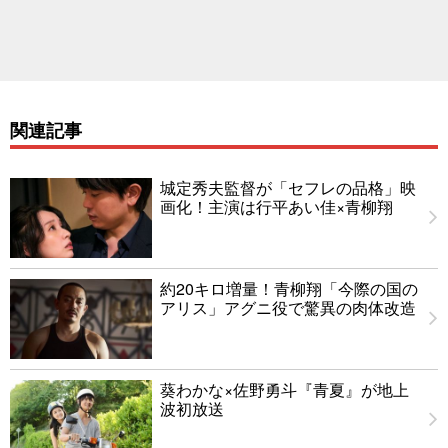
関連記事
城定秀夫監督が「セフレの品格」映
画化！主演は行平あい佳×青柳翔
約20キロ増量！青柳翔「今際の国の
アリス」アグニ役で驚異の肉体改造
葵わかな×佐野勇斗『青夏』が地上
波初放送