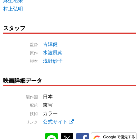
麻生祐未
村上弘明
スタッフ
古澤健
監督
水波風南
原作
浅野妙子
脚本
映画詳細データ
日本
製作国
東宝
配給
カラー
技術
公式サイト
リンク