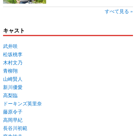
すべて見る »
キャスト
武井咲
松坂桃李
木村文乃
青柳翔
山崎賢人
新川優愛
高梨臨
ドーキンズ英里奈
藤原令子
高岡早紀
長谷川初範