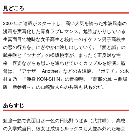
見どころ
2007年に連載がスタートし、高い人気を誇った水波風南の
漫画を実写化した青春ラブロマンス。勉強ばかりしている
生真面目で地味な女子高生と校内一のイケメン男子高校生
の恋の行方を、にぎやかに映し出していく。『愛と誠』の
武井咲と『ツナグ』の松坂桃李が、まったく正反対な性
格・容姿ながらも思いを通わせていくカップルを好演。監
督は、『アナザー Another』などの古澤健。『ポテチ』の木
村文乃、『渾身 KON-SHIN』の青柳翔、『麒麟の翼 ～劇場
版・新参者～』の山崎賢人らの共演も見ものだ。
あらすじ
勉強一筋で真面目さ一色の日比野つばき（武井咲）。高校
の入学式当日、彼女は成績もルックスも人並み外れた椿京