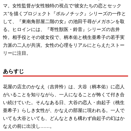
マ。女性監督が女性独特の視点で“彼女たちの恋とセック
ス”を描くプロジェクト『ポルノチック』シリーズの一作と
して、『東南角部屋二階の女』の池田千尋がメガホンを取
る。ヒロインには、『寄性獣医・鈴音』シリーズの吉井
怜。相手役とその彼女役で、柄本佑と桃生亜希子の若手実
力派の二人が共演。女性の心理をリアルにとらえたストー
リーに注目。
あらすじ
花屋の店主のかなえ（吉井怜）は、大谷（柄本佑）に恋人
がいることを知りながら、一人になることが怖くて付き合
い続けていた。そんなある日、大谷の恋人・由起子（桃生
亜希子）らしき女性が、かなえの部屋に現われる。一人で
いても大谷といても、どんなときも構わず由起子の幻はか
なえの前に出没し……。