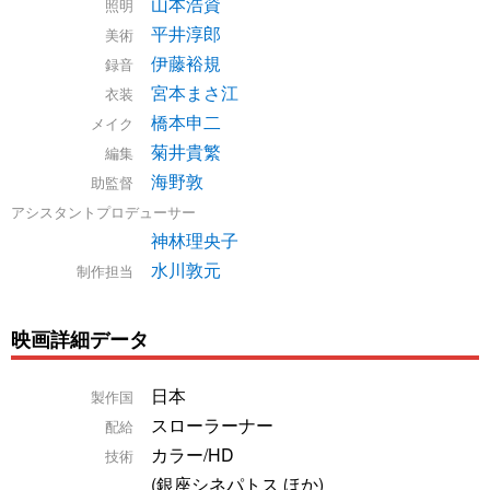
山本浩資
照明
平井淳郎
美術
伊藤裕規
録音
宮本まさ江
衣装
橋本申二
メイク
菊井貴繁
編集
海野敦
助監督
アシスタントプロデューサー
神林理央子
水川敦元
制作担当
映画詳細データ
日本
製作国
スローラーナー
配給
カラー/HD
技術
(銀座シネパトス ほか)