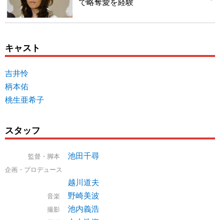
で略奪愛を経験
キャスト
吉井怜
柄本佑
桃生亜希子
スタッフ
池田千尋
監督・脚本
企画・プロデュース
越川道夫
野崎美波
音楽
池内義浩
撮影