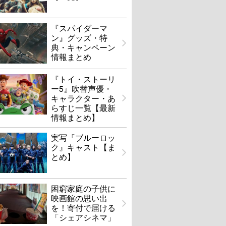
『スパイダーマ
ン』グッズ・特
典・キャンペーン
情報まとめ
『トイ・ストーリ
ー5』吹替声優・
キャラクター・あ
らすじ一覧【最新
情報まとめ】
実写『ブルーロッ
ク』キャスト【ま
とめ】
困窮家庭の子供に
映画館の思い出
を！寄付で届ける
「シェアシネマ」