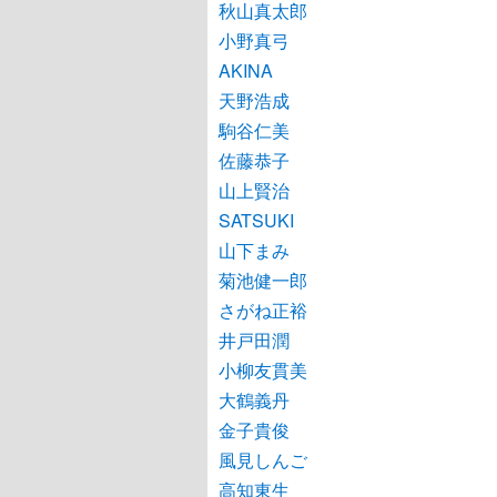
秋山真太郎
小野真弓
AKINA
天野浩成
駒谷仁美
佐藤恭子
山上賢治
SATSUKI
山下まみ
菊池健一郎
さがね正裕
井戸田潤
小柳友貫美
大鶴義丹
金子貴俊
風見しんご
高知東生