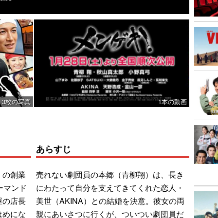
3枚の写真
1本の動画
あらすじ
」の創業
売れない劇団員の本郷（青柳翔）は、長き
ーマンド
にわたって自分を支えてきてくれた恋人・
屋の店長
美世（AKINA）との結婚を決意。彼女の両
はめにな
親にあいさつに行くが、ついつい劇団員だ