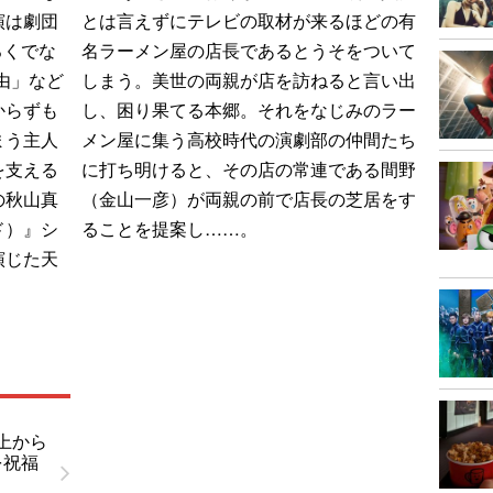
演は劇団
とは言えずにテレビの取材が来るほどの有
ろくでな
名ラーメン屋の店長であるとうそをついて
由」など
しまう。美世の両親が店を訪ねると言い出
からずも
し、困り果てる本郷。それをなじみのラー
まう主人
メン屋に集う高校時代の演劇部の仲間たち
を支える
に打ち明けると、その店の常連である間野
の秋山真
（金山一彦）が両親の前で店長の芝居をす
ド）』シ
ることを提案し……。
演じた天
上から
を祝福