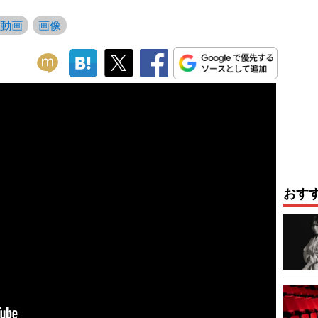
動画
画像
おす