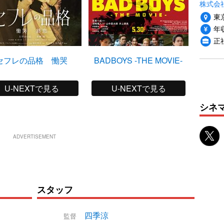
株式会社P
東
年収
正
セフレの品格 慟哭
BADBOYS -THE MOVIE-
U-NEXTで見る
U-NEXTで見る
シネ
ADVERTISEMENT
スタッフ
四季涼
監督