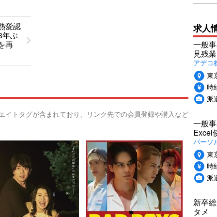
熱愛認
求人
8年ぶ
一般事
を再
見残業
アデコ
東
時給
派
リエイトタグが含まれており、リンク先での会員登録や購入など
一般事
Exc
パーソ
東
時給
派
新卒総
タメ