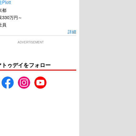
lott
京都
330万円～
社員
詳細
オアシス
セフレの品格 決意
ADVERTISEMENT
U-NEXTで見る
U-NEXTで見る
マトゥデイをフォロー