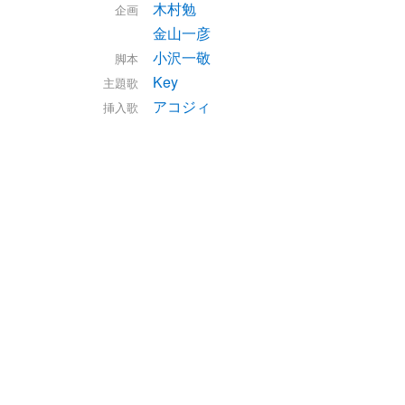
木村勉
企画
金山一彦
小沢一敬
脚本
Key
主題歌
アコジィ
挿入歌