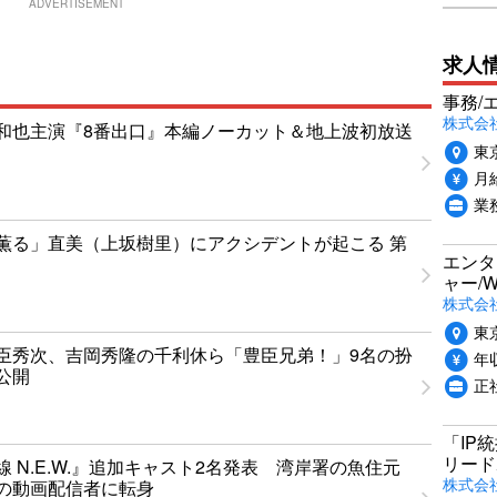
ADVERTISEMENT
求人
事務/
株式会
和也主演『8番出口』本編ノーカット＆地上波初放送
東
月給
業
薫る」直美（上坂樹里）にアクシデントが起こる 第
エンタ
ャー/
株式会社i
東
臣秀次、吉岡秀隆の千利休ら「豊臣兄弟！」9名の扮
年収
公開
正
「IP
リード
 N.E.W.』追加キャスト2名発表 湾岸署の魚住元
株式会社P
の動画配信者に転身