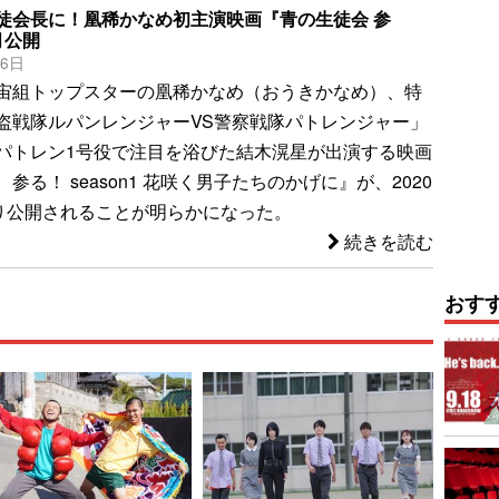
徒会長に！凰稀かなめ初主演映画『青の生徒会 参
月公開
26日
宙組トップスターの凰稀かなめ（おうきかなめ）、特
盗戦隊ルパンレンジャーVS警察戦隊パトレンジャー」
パトレン1号役で注目を浴びた結木滉星が出演する映画
参る！ season1 花咲く男子たちのかげに』が、2020
より公開されることが明らかになった。
続きを読む
おす