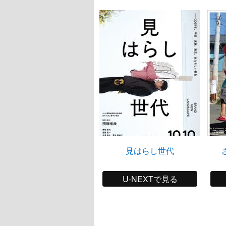
見はらし世代
U-NEXTで見る