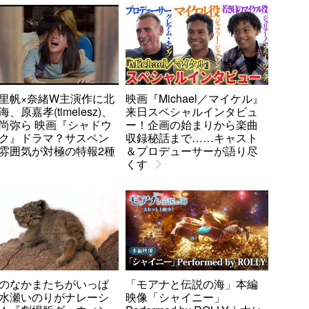
里帆×奈緒W主演作に北
映画『Michael／マイケル』
、原嘉孝(timelesz)、
来日スペシャルインタビュ
尚弥ら 映画『シャドウ
ー！企画の始まりから楽曲
ク』ドラマ？サスペン
収録秘話まで……キャスト
雰囲気が対極の特報2種
＆プロデューサーが語り尽
くす
のなかまたちがいっぱ
「モアナと伝説の海」本編
水瀬いのりがナレーシ
映像「シャイニー」