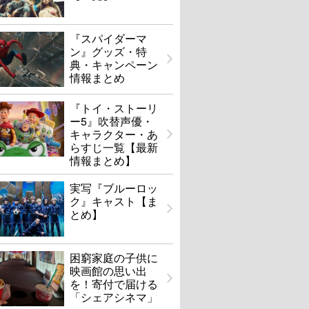
『スパイダーマ
ン』グッズ・特
典・キャンペーン
情報まとめ
『トイ・ストーリ
ー5』吹替声優・
キャラクター・あ
らすじ一覧【最新
情報まとめ】
実写『ブルーロッ
ク』キャスト【ま
とめ】
困窮家庭の子供に
映画館の思い出
を！寄付で届ける
「シェアシネマ」