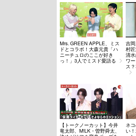
Mrs. GREEN APPLE、ミス
吉岡
ドとコラボ！大森元貴「ハ
村匠海
ニーチュロのここが好き
清水
っ！」3人でミスド愛語る
ワー
ス？
【トークノーカット】今井
ネコ
竜太郎、M!LK・曽野舜太、
い！