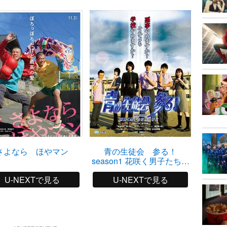
さよなら ほやマン
青の生徒会 参る！
season1 花咲く男子たちの
かげに
U-NEXTで見る
U-NEXTで見る