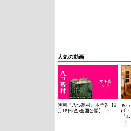
人気の動画
映画『八つ墓村』本予告【9
もっ
月18日(金)全国公開】
げ・
『ム