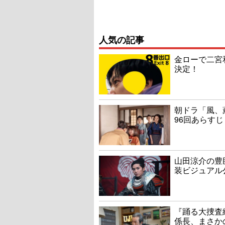
人気の記事
金ローで二宮
決定！
朝ドラ「風、
96回あらすじ
山田涼介の豊
装ビジュアル
『踊る大捜査線
係長、まさか