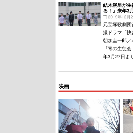
結木滉星が生
る！』来年3
2019年12月
元宝塚歌劇団
撮ドラマ「快
朝加圭一郎／
『青の生徒会 
年3月27日
映画