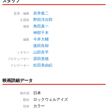
スタッフ
岩井俊二
監督・編集
野田洋次郎
主題歌
角田真一
撮影
神部千木
今井大輔
編集
後田良樹
山田良平
ミキサー
原田美穂
プロデューサー
松田美由紀
ナビゲーター
映画詳細データ
日本
製作国
ロックウェルアイズ
配給
カラー
技術