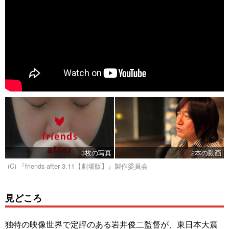
3枚の写真
2本の動画
(C) 『friends after 3.11【劇場版】』製作委員会
見どころ
独特の映像世界で定評のある岩井俊二監督が、東日本大震