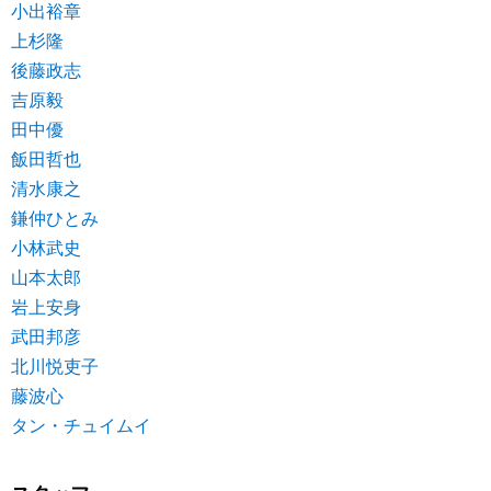
小出裕章
上杉隆
後藤政志
吉原毅
田中優
飯田哲也
清水康之
鎌仲ひとみ
小林武史
山本太郎
岩上安身
武田邦彦
北川悦吏子
藤波心
タン・チュイムイ