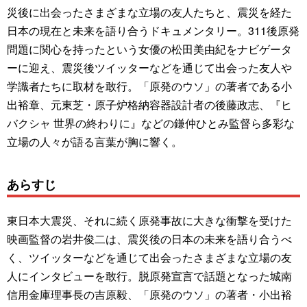
災後に出会ったさまざまな立場の友人たちと、震災を経た
日本の現在と未来を語り合うドキュメンタリー。311後原発
問題に関心を持ったという女優の松田美由紀をナビゲータ
ーに迎え、震災後ツイッターなどを通じて出会った友人や
学識者たちに取材を敢行。「原発のウソ」の著者である小
出裕章、元東芝・原子炉格納容器設計者の後藤政志、『ヒ
バクシャ 世界の終わりに』などの鎌仲ひとみ監督ら多彩な
立場の人々が語る言葉が胸に響く。
あらすじ
東日本大震災、それに続く原発事故に大きな衝撃を受けた
映画監督の岩井俊二は、震災後の日本の未来を語り合うべ
く、ツイッターなどを通じて出会ったさまざまな立場の友
人にインタビューを敢行。脱原発宣言で話題となった城南
信用金庫理事長の吉原毅、「原発のウソ」の著者・小出裕