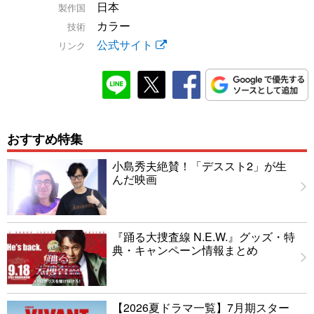
日本
製作国
カラー
技術
公式サイト
リンク
おすすめ特集
小島秀夫絶賛！「デススト2」が生
んだ映画
『踊る大捜査線 N.E.W.』グッズ・特
典・キャンペーン情報まとめ
【2026夏ドラマ一覧】7月期スター