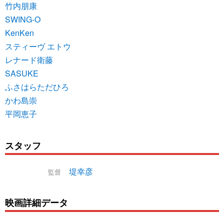
竹内朋康
SWING-O
KenKen
スティーヴ エトウ
レナード衛藤
SASUKE
ふさはらただひろ
かわ島崇
平岡恵子
スタッフ
堤幸彦
監督
映画詳細データ