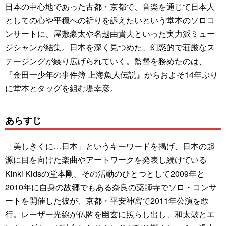
日本の中心地であった古都・京都で、音楽を通じて日本人
としての心や平穏への祈りを訴えたいという堂本のソロコ
ンサートに、屋敷豪太や名越由貴夫といった実力派ミュー
ジシャンが結集。日本を深く見つめた、幻惑的で荘厳なス
テージングが繰り広げられていく。監督を務めたのは、
『金田一少年の事件簿 上海魚人伝説』からおよそ14年ぶり
に堂本とタッグを組む堤幸彦。
あらすじ
「美しきくに…日本」というキーワードを掲げ、日本の起
源に目を向けた楽曲やアートワークを発表し続けている
Kinki Kidsの堂本剛。その活動のひとつとして2009年と
2010年に自身の故郷でもある奈良の薬師寺でソロ・コンサ
ートを開催した彼が、京都・平安神宮で2011年公演を敢
行。レーザー光線が仏閣を幽玄に照らし出し、和太鼓とエ