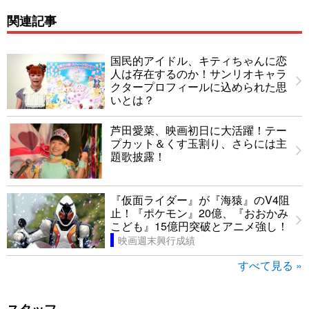
関連記事
国民的アイドル、キティちゃんに恋
人は存在するのか！サンリオキャラ
クタープロフィールに込められた思
いとは？
芦田愛菜、映画初日に大活躍！テー
プカット＆くす玉割り、さらには主
題歌披露！
『仮面ライダー』が『海猿』のV4阻
止！『ポケモン』20億、『おおかみ
こども』15億円突破とアニメ強し！
映画週末興行成績
すべて見る »
スタッフ