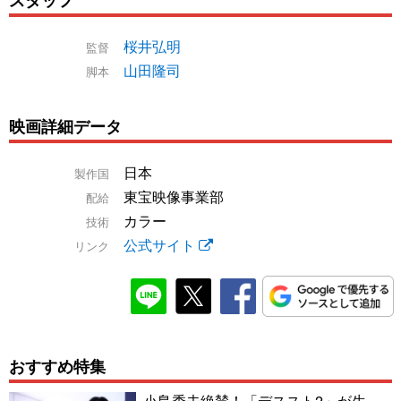
桜井弘明
監督
山田隆司
脚本
映画詳細データ
日本
製作国
東宝映像事業部
配給
カラー
技術
公式サイト
リンク
おすすめ特集
小島秀夫絶賛！「デススト2」が生