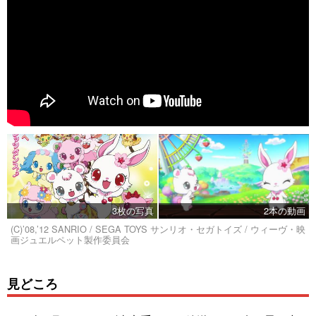
3枚の写真
2本の動画
(C)’08,’12 SANRIO / SEGA TOYS サンリオ・セガトイズ / ウィーヴ・映
画ジュエルペット製作委員会
見どころ