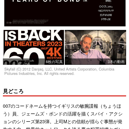
8枚の写真
3本の動画
Skyfall (C) 2012 Danjaq, LLC, United Artists Corporation, Columbia
Pictures Industries, Inc. All rights reserved.
見どころ
007のコードネームを持つイギリスの敏腕諜報（ちょうほ
う）員、ジェームズ・ボンドの活躍を描くスパイ・アクシ
ョンのシリーズ第23弾。上司Mとの信頼が揺らぐ事態が発