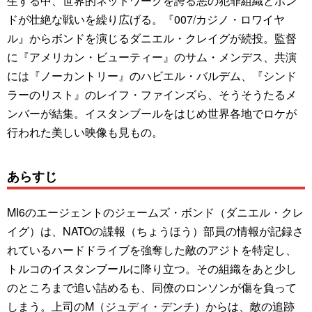
生する中、世界的ネットワークを誇る悪の犯罪組織とボン
ドが壮絶な戦いを繰り広げる。『007/カジノ・ロワイヤ
ル』からボンドを演じるダニエル・クレイグが続投。監督
に『アメリカン・ビューティー』のサム・メンデス、共演
には『ノーカントリー』のハビエル・バルデム、『シンド
ラーのリスト』のレイフ・ファインズら、そうそうたるメ
ンバーが結集。イスタンブールをはじめ世界各地でロケが
行われた美しい映像も見もの。
あらすじ
MI6のエージェントのジェームズ・ボンド（ダニエル・クレ
イグ）は、NATOの諜報（ちょうほう）部員の情報が記録さ
れているハードドライブを強奪した敵のアジトを特定し、
トルコのイスタンブールに降り立つ。その組織をあと少し
のところまで追い詰めるも、同僚のロンソンが傷を負って
しまう。上司のM（ジュディ・デンチ）からは、敵の追跡