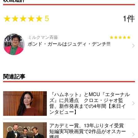
★★★★★
★★★★★
5
1
件
ミルクマン斉藤
★★★★★
★★★★★
ボンド・ガールはジュディ・デンチ!!!
関連記事
『ハムネット』とMCU『エターナル
ズ』に共通点 クロエ・ジャオ監
督、新作発表までの4年間【来日イ
ンタビュー】
アカデミー賞、13年ぶりタイ受賞
短編実写映画賞で2作品がオスカー
獲得