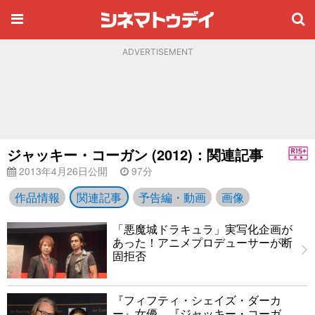
ADVERTISEMENT
ジャッキー・コーガン (2012)：関連記事
2013年4月26日公開
97分
作品情報
関連記事
予告編・動画
画像
「悪魔城ドラキュラ」実写化企画が
あった！アニメプロデューサーが断
固拒否
『フィフティ・シェイズ・ダーカ
ー』女優 『ジャッキー・コーガ