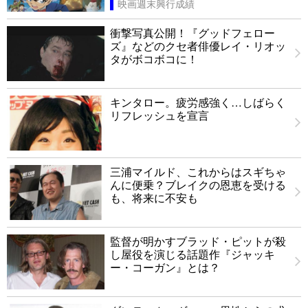
映画週末興行成績
衝撃写真公開！『グッドフェロー
ズ』などのクセ者俳優レイ・リオッ
タがボコボコに！
キンタロー。疲労感強く…しばらく
リフレッシュを宣言
三浦マイルド、これからはスギちゃ
んに便乗？ブレイクの恩恵を受ける
も、将来に不安も
監督が明かすブラッド・ピットが殺
し屋役を演じる話題作『ジャッキ
ー・コーガン』とは？