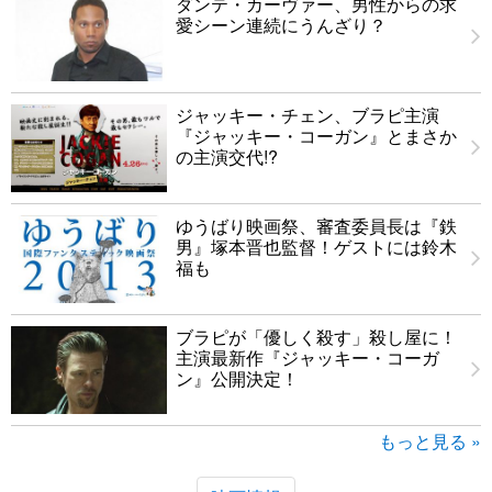
ダンテ・カーヴァー、男性からの求
愛シーン連続にうんざり？
ジャッキー・チェン、ブラピ主演
『ジャッキー・コーガン』とまさか
の主演交代!?
ゆうばり映画祭、審査委員長は『鉄
男』塚本晋也監督！ゲストには鈴木
福も
ブラピが「優しく殺す」殺し屋に！
主演最新作『ジャッキー・コーガ
ン』公開決定！
もっと見る »