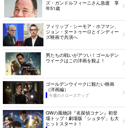
ズ・ガンドルフィーニさん急逝 享
年51歳
フィリップ・シーモア・ホフマン、
ジョン・タートゥーロとインディー
ズ映画で共演へ
男たちの戦いがアツい！ゴールデン
ウイークはこの洋画を観よ！
ゴールデンウイークに観たい映画
（洋画編）
今週のクローズアップ
GWの風物詩『名探偵コナン』初登
場トップ！劇場版「シュタゲ」も大
ヒットスタート！