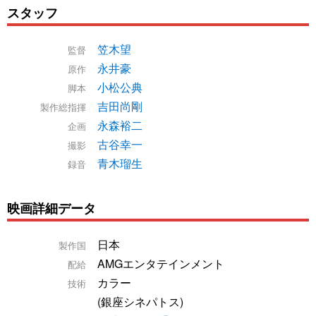
スタッフ
笠木望
監督
永井豪
原作
小松公典
脚本
吉田尚剛
製作総指揮
永森裕二
企画
古谷幸一
撮影
青木瑠生
録音
映画詳細データ
日本
製作国
AMGエンタテインメント
配給
カラー
技術
(銀座シネパトス)