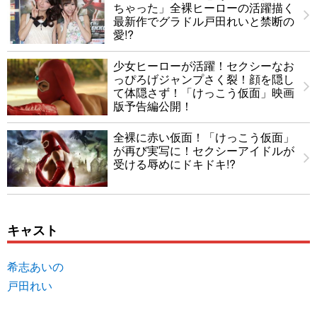
ちゃった」全裸ヒーローの活躍描く
最新作でグラドル戸田れいと禁断の
愛!?
少女ヒーローが活躍！セクシーなお
っぴろげジャンプさく裂！顔を隠し
て体隠さず！「けっこう仮面」映画
版予告編公開！
全裸に赤い仮面！「けっこう仮面」
が再び実写に！セクシーアイドルが
受ける辱めにドキドキ!?
キャスト
希志あいの
戸田れい