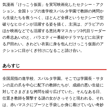
気漫画「けっこう仮面」を実写映画化したセクシー・アク
ション。全国トップの進学校スパルタ学園で教師の拷問か
ら生徒たちを救うべく、ほとんど全裸というセクシーで型
破りなヒロインが活躍する姿を描く。主演は、グラビアの
ほか映画などでも活躍する恵比寿マスカッツ3代目リーダー
の希志あいのと、バラエティー番組やドラマなどに出演す
る戸田れい。きわどい衣装に身を包んだけっこう仮面のア
クションに目がくぎ付けになること請け合い。
あらすじ
全国屈指の進学校、スパルタ学園。そこでは学園長・サタ
ンの足の爪を中心に配下の教師たちが、成績の悪い生徒に
対してさまざまな拷問を繰り広げていた。そんなある日、
仕置き教師を襲撃する謎の女がさっそうと現われる。それ
は、赤いマスクにブーツと手袋しか身に着けていない奇妙