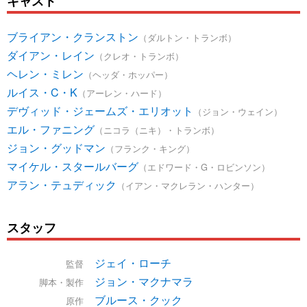
キャスト
ブライアン・クランストン
（ダルトン・トランボ）
ダイアン・レイン
（クレオ・トランボ）
ヘレン・ミレン
（ヘッダ・ホッパー）
ルイス・C・K
（アーレン・ハード）
デヴィッド・ジェームズ・エリオット
（ジョン・ウェイン）
エル・ファニング
（ニコラ（ニキ）・トランボ）
ジョン・グッドマン
（フランク・キング）
マイケル・スタールバーグ
（エドワード・G・ロビンソン）
アラン・テュディック
（イアン・マクレラン・ハンター）
スタッフ
ジェイ・ローチ
監督
ジョン・マクナマラ
脚本・製作
ブルース・クック
原作