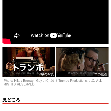
8枚の写真
5本の動画
Photo: Hilary Bronwyn Gayle (C) 2015 Trumbo Productions, LLC. ALL
RIGHTS RESERVED
見どころ