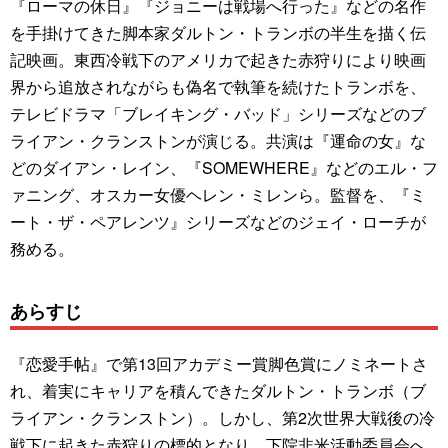
『ローマの休日』『ジョニーは戦場へ行った』などの名作
を手掛けてきた脚本家ダルトン・トランボの半生を描く伝
記映画。東西冷戦下のアメリカで起きた赤狩りにより映画
界から追放されながらも偽名で執筆を続けたトランボを、
テレビドラマ「ブレイキング・バッド」シリーズなどのブ
ライアン・クランストンが演じる。共演は『運命の女』な
どのダイアン・レイン、『SOMEWHERE』などのエル・フ
ァニング、オスカー女優ヘレン・ミレンら。監督を、『ミ
ート・ザ・ペアレンツ』シリーズなどのジェイ・ローチが
務める。
あらすじ
『恋愛手帖』で第13回アカデミー賞脚色賞にノミネートさ
れ、着実にキャリアを積んできたダルトン・トランボ（ブ
ライアン・クランストン）。しかし、第2次世界大戦後の冷
戦下に起きた赤狩りの標的となり、下院非米活動委員会へ