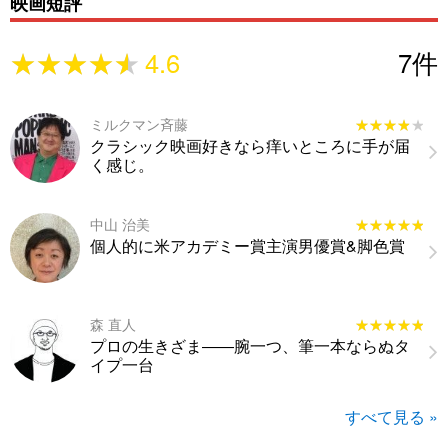
映画短評
★★★★★
★★★★★
4.6
7
件
ミルクマン斉藤
★★★★★
★★★★★
クラシック映画好きなら痒いところに手が届
く感じ。
中山 治美
★★★★★
★★★★★
個人的に米アカデミー賞主演男優賞&脚色賞
森 直人
★★★★★
★★★★★
プロの生きざま――腕一つ、筆一本ならぬタ
イプ一台
すべて見る »