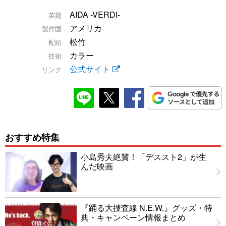
AIDA -VERDI-
英題
アメリカ
製作国
松竹
配給
カラー
技術
公式サイト
リンク
おすすめ特集
小島秀夫絶賛！「デススト2」が生
んだ映画
『踊る大捜査線 N.E.W.』グッズ・特
典・キャンペーン情報まとめ