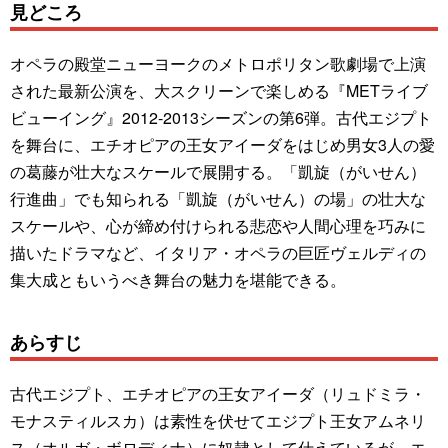
見どころ
オペラの殿堂ニューヨークのメトロポリタン歌劇場で上演
された最新公演を、大スクリーンで楽しめる『METライブ
ビューイング』2012-2013シーズンの第6弾。古代エジプト
を舞台に、エチオピアの王女アイーダをはじめ男女3人の愛
の葛藤が壮大なスケールで展開する。「凱旋（がいせん）
行進曲」でも知られる「凱旋（がいせん）の場」の壮大な
スケールや、心が締め付けられる悲恋や人間心理を巧みに
描いたドラマなど、イタリア・オペラの巨匠ヴェルディの
集大成ともいうべき舞台の魅力を堪能できる。
あらすじ
古代エジプト、エチオピアの王女アイーダ（リュドミラ・
モナスティルスカ）は素性を伏せてエジプト王女アムネリ
ス（オルガ・ボロディナ）に奴隷として仕えているが、エ