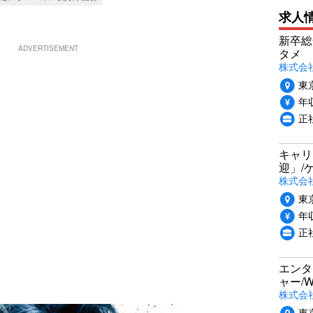
求人
新卒総
ADVERTISEMENT
タメ
株式会社P
東
年収
正
キャリ
迎」/
株式会
東
年収
正
エンタ
ャー/
株式会社i
東