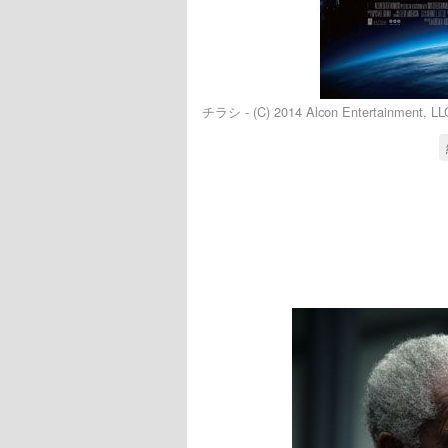
チラシ - (C) 2014 Alcon Entertainment, LLC.