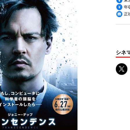
年収
正
シネ