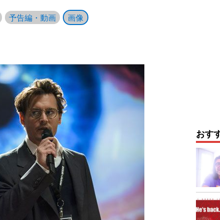
予告編・動画
画像
おす