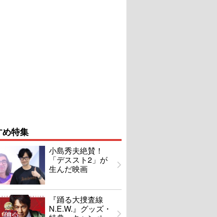
すめ特集
小島秀夫絶賛！
「デススト2」が
生んだ映画
『踊る大捜査線
N.E.W.』グッズ・