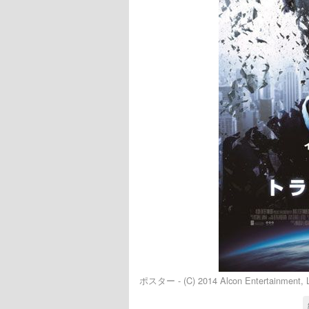
ポスター - (C) 2014 Alcon Entertainment, LL