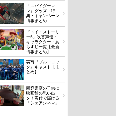
『スパイダーマ
ン』グッズ・特
典・キャンペーン
情報まとめ
『トイ・ストーリ
ー5』吹替声優・
キャラクター・あ
らすじ一覧【最新
情報まとめ】
実写『ブルーロッ
ク』キャスト【ま
とめ】
困窮家庭の子供に
映画館の思い出
を！寄付で届ける
「シェアシネマ」