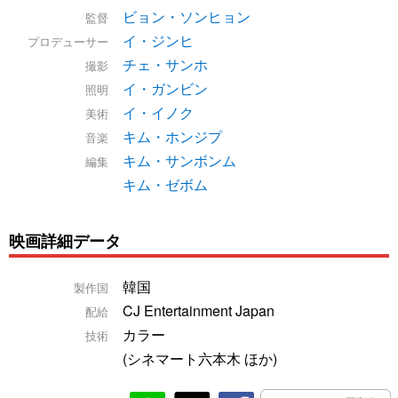
ビョン・ソンヒョン
監督
イ・ジンヒ
プロデューサー
チェ・サンホ
撮影
イ・ガンビン
照明
イ・イノク
美術
キム・ホンジプ
音楽
キム・サンボンム
編集
キム・ゼボム
映画詳細データ
韓国
製作国
CJ Entertainment Japan
配給
カラー
技術
(シネマート六本木 ほか)