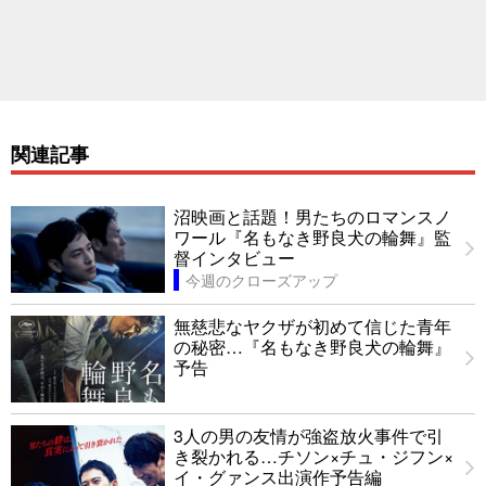
関連記事
沼映画と話題！男たちのロマンスノ
ワール『名もなき野良犬の輪舞』監
督インタビュー
今週のクローズアップ
無慈悲なヤクザが初めて信じた青年
の秘密…『名もなき野良犬の輪舞』
予告
3人の男の友情が強盗放火事件で引
き裂かれる…チソン×チュ・ジフン×
イ・グァンス出演作予告編