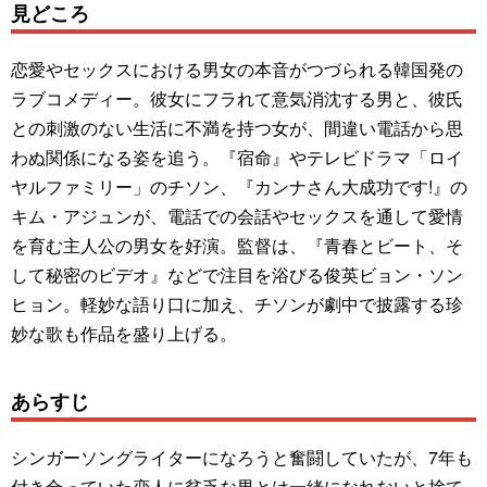
見どころ
恋愛やセックスにおける男女の本音がつづられる韓国発の
ラブコメディー。彼女にフラれて意気消沈する男と、彼氏
との刺激のない生活に不満を持つ女が、間違い電話から思
わぬ関係になる姿を追う。『宿命』やテレビドラマ「ロイ
ヤルファミリー」のチソン、『カンナさん大成功です!』の
キム・アジュンが、電話での会話やセックスを通して愛情
を育む主人公の男女を好演。監督は、『青春とビート、そ
して秘密のビデオ』などで注目を浴びる俊英ビョン・ソン
ヒョン。軽妙な語り口に加え、チソンが劇中で披露する珍
妙な歌も作品を盛り上げる。
あらすじ
シンガーソングライターになろうと奮闘していたが、7年も
付き合っていた恋人に貧乏な男とは一緒になれないと捨て