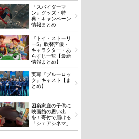
『スパイダーマ
ン』グッズ・特
典・キャンペーン
情報まとめ
『トイ・ストーリ
ー5』吹替声優・
キャラクター・あ
らすじ一覧【最新
情報まとめ】
実写『ブルーロッ
ク』キャスト【ま
とめ】
困窮家庭の子供に
映画館の思い出
を！寄付で届ける
「シェアシネマ」