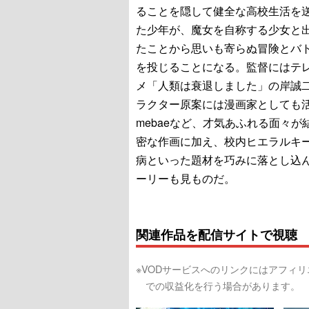
ることを隠して健全な高校生活を
た少年が、魔女を自称する少女と
たことから思いも寄らぬ冒険とバ
を投じることになる。監督にはテ
メ「人類は衰退しました」の岸誠
ラクター原案には漫画家としても
mebaeなど、才気あふれる面々が
密な作画に加え、校内ヒエラルキ
病といった題材を巧みに落とし込
ーリーも見ものだ。
関連作品を配信サイトで視聴
※VODサービスへのリンクにはアフィ
での収益化を行う場合があります。