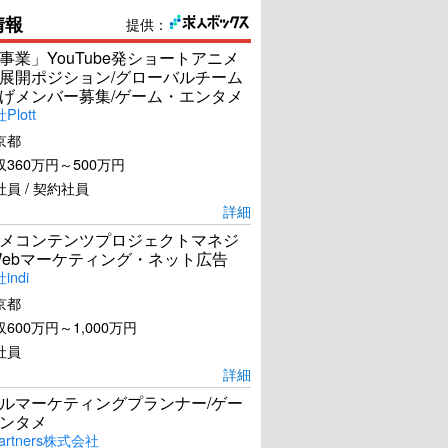
情報
提供：
事業」YouTube発ショートアニメ
展開ポジション/グローバルチーム
げメンバー募集/ゲーム・エンタメ
lott
京都
360万円～500万円
員 / 契約社員
詳細
メコンテンツプロジェクトマネジ
Webマーケティング・ネット広告
ARCO／アルコ
アメリと雨の物語
ndi
京都
600万円～1,000万円
U-NEXTで見る
U-NEXTで見る
社員
詳細
ルマーケティングプランナー/ゲー
ンタメ
artners株式会社