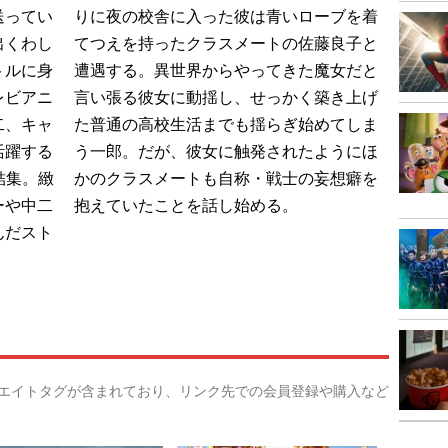
送ってい
りに夜の校舎に入った彼は青いローブを着
出くわし
てつえを持ったクラスメートの佐藤良子と
トルに身
遭遇する。異世界からやってきた魔女だと
レビアニ
言い張る彼女に動揺し、せっかく築き上げ
二、キャ
た普通の高校生活までも揺らぎ始めてしま
活躍する
う一郎。だが、彼女に触発されたようにほ
結集。緻
かのクラスメートも自称・戦士の妄想癖を
ーや中二
抱えていたことを話し始める。
んだスト
リエイトタグが含まれており、リンク先での会員登録や購入など