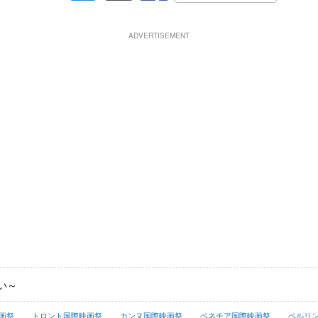
ADVERTISEMENT
い～
画祭
トロント国際映画祭
カンヌ国際映画祭
ベネチア国際映画祭
ベルリ