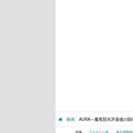
映画
AURA～魔竜院光牙最後の闘
特集
アカデミー賞
東京国際映