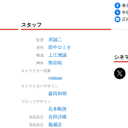
東
年収
正
スタッフ
岸誠二
監督
田中ロミオ
原作
上江洲誠
構成
シネ
熊谷純
脚本
キャラクター原案
mebae
キャラクターデザイン
森田和明
プロップデザイン
石本剛啓
合田沙織
色彩設定
脇威志
美術設定