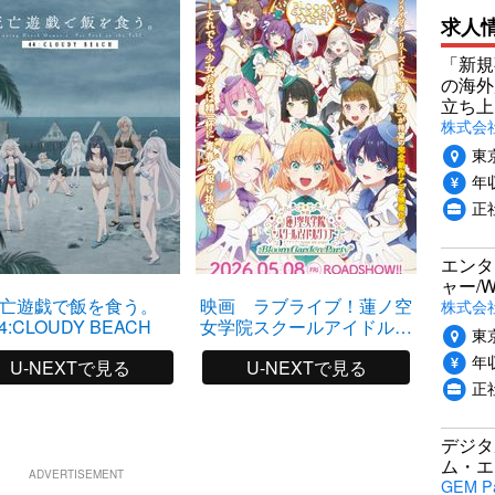
求人
「新規
の海外
立ち上
株式会社P
東
年収
正社
エンタ
ャー/
亡遊戯で飯を食う。
映画 ラブライブ！蓮ノ空
株式会社i
4:CLOUDY BEACH
女学院スクールアイドルク
東
ラブ Bloom Garden Party
年収
U-NEXTで見る
U-NEXTで見る
正
デジタ
ム・エ
ADVERTISEMENT
GEM P