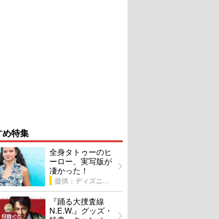
すめ特集
全身タトゥーのヒ
ーロー、実写版が
凄かった！
提供：ディズニー
『踊る大捜査線
N.E.W.』グッズ・