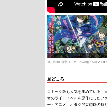
(C) 2013 田中ロミオ、小学館 / AURA FIL
見どころ
コミック版も人気を集めている、
オのライトノベルを原作にしたフ
ー・アニメ。オタク的妄想癖の持