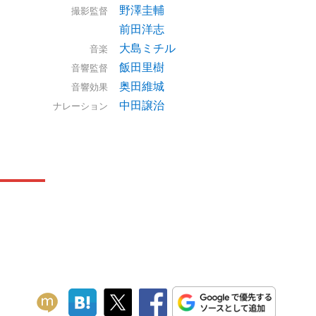
野澤圭輔
撮影監督
前田洋志
大島ミチル
音楽
飯田里樹
音響監督
奥田維城
音響効果
中田譲治
ナレーション