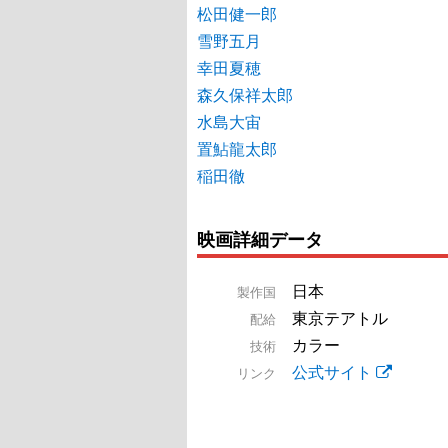
松田健一郎
雪野五月
幸田夏穂
森久保祥太郎
水島大宙
置鮎龍太郎
稲田徹
映画詳細データ
日本
製作国
東京テアトル
配給
カラー
技術
公式サイト
リンク