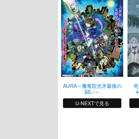
AURA～魔竜院光牙最後の
死
闘い～
4
U-NEXTで見る