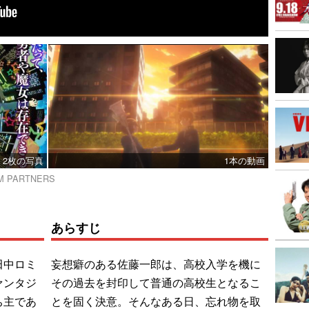
2枚の写真
1本の動画
M PARTNERS
あらすじ
田中ロミ
妄想癖のある佐藤一郎は、高校入学を機に
ァンタジ
その過去を封印して普通の高校生となるこ
ち主であ
とを固く決意。そんなある日、忘れ物を取