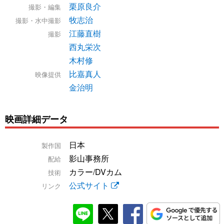
栗原良介
撮影・編集
牧志治
撮影・水中撮影
江藤直樹
撮影
西丸栄次
木村修
比嘉真人
映像提供
金治明
映画詳細データ
日本
製作国
影山事務所
配給
カラー/DVカム
技術
公式サイト
リンク