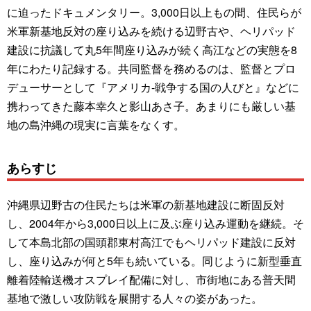
に迫ったドキュメンタリー。3,000日以上もの間、住民らが
米軍新基地反対の座り込みを続ける辺野古や、ヘリパッド
建設に抗議して丸5年間座り込みが続く高江などの実態を8
年にわたり記録する。共同監督を務めるのは、監督とプロ
デューサーとして『アメリカ-戦争する国の人びと』などに
携わってきた藤本幸久と影山あさ子。あまりにも厳しい基
地の島沖縄の現実に言葉をなくす。
あらすじ
沖縄県辺野古の住民たちは米軍の新基地建設に断固反対
し、2004年から3,000日以上に及ぶ座り込み運動を継続。そ
して本島北部の国頭郡東村高江でもヘリパッド建設に反対
し、座り込みが何と5年も続いている。同じように新型垂直
離着陸輸送機オスプレイ配備に対し、市街地にある普天間
基地で激しい攻防戦を展開する人々の姿があった。