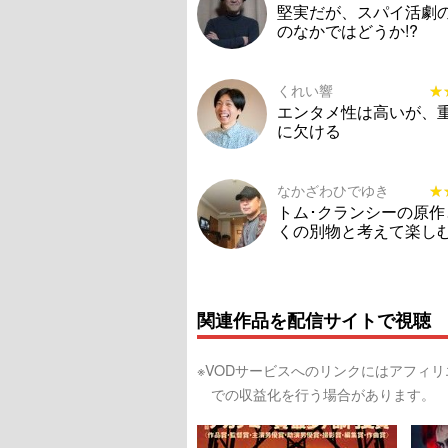
堅実だが、スパイ活劇
のなかではどうか!?
くれい響
★
★
エンタメ性は高いが、
に欠ける
なかざわひでゆき
★
★
トム･クランシーの原作
くの別物と考えて楽し
関連作品を配信サイトで視聴
※VODサービスへのリンクにはアフィ
での収益化を行う場合があります。