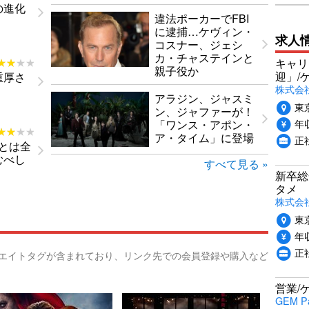
の進化
違法ポーカーでFBI
に逮捕…ケヴィン・
求人
コスナー、ジェシ
カ・チャステインと
★★★★
★★★★
キャリ
親子役か
迎」/
重厚さ
株式会
アラジン、ジャスミ
東
ン、ジャファーが！
年収
「ワンス・アポン・
★★★★
★★★★
ア・タイム」に登場
正
とは全
むべし
すべて見る »
新卒総
タメ
株式会社P
東
年収
正
リエイトタグが含まれており、リンク先での会員登録や購入など
営業/
GEM P