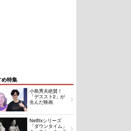
すめ特集
小島秀夫絶賛！
「デススト2」が
生んだ映画
Netflixシリーズ
「ダウンタイム」