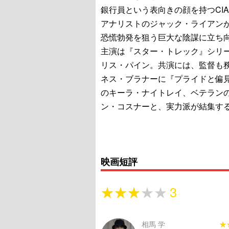
銀行員という表向きの顔を持つCI
アナリストのジャック・ライアン
恐慌勃発を狙う巨大な陰謀に立ち
主演は『スター・トレック』シリ
リス・パイン。共演には、監督も
ネス・ブラナーに『プライドと偏
のキーラ・ナイトレイ、ベテラン
ン・コスナーと、実力派が結集す
映画短評
★★★★★
★★★★★
3
相馬 学
★
★