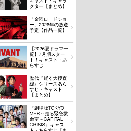
キャスト・キャラ
クター【まとめ】
「金曜ロードショ
ー」2026年の放送
予定【作品一覧】
【2026夏ドラマ一
覧】7月期スター
ト！キャスト・あ
らすじ
歴代『踊る大捜査
線』シリーズあら
すじ・キャスト
【まとめ】
『劇場版TOKYO
MER～走る緊急救
命室～CAPITAL
CRISIS』キャス
ト・あらすじ【ま