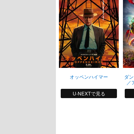
オッペンハイマー
ダン
／
U-NEXTで見る