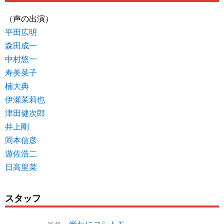
（声の出演）
平田広明
森田成一
中村悠一
寿美菜子
楠大典
伊瀬茉莉也
津田健次郎
井上剛
岡本信彦
遊佐浩二
日高里菜
スタッフ
米たにヨシトモ