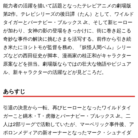
能力者の活躍を描いて話題となったテレビアニメの劇場版
第2作。テレビシリーズの後日譚（たん）として、ワイルド
タイガーとバーナビー・ブルックス Jr.、そして新ヒーロー
が加わり、女神の影の登場をきっかけに、街に巻き起こる
奇妙な事件の解決に挑むさまを活写する。前作から引き続
き米たにヨシトモが監督を務め、『妖怪人間ベム』シリー
ズなどの西田征史が脚本、漫画家の桂正和がキャラクター
原案などを担当。劇場版ならではの壮大な物語やビジュア
ル、新キャラクターの活躍などが見どころだ。
あらすじ
引退の決意から一転、再びヒーローとなったワイルドタイ
ガーこと鏑木・T・虎徹とバーナビー・ブルックス Jr.。二
人は2部リーグで活動していたが、マーベリック事件後、ア
ポロンメディアの新オーナーとなったマーク・シュナイダ