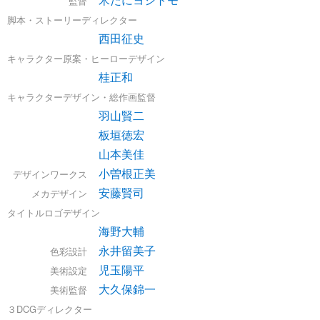
監督
脚本・ストーリーディレクター
西田征史
キャラクター原案・ヒーローデザイン
桂正和
キャラクターデザイン・総作画監督
羽山賢二
板垣徳宏
山本美佳
小曽根正美
デザインワークス
安藤賢司
メカデザイン
タイトルロゴデザイン
海野大輔
永井留美子
色彩設計
児玉陽平
美術設定
大久保錦一
美術監督
３DCGディレクター