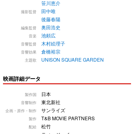
笹川恵介
田中唯
撮影監督
後藤春陽
奥田浩史
編集監督
池頼広
音楽
木村絵理子
音響監督
倉橋裕宗
音響効果
UNISON SQUARE GARDEN
主題歌
映画詳細データ
日本
製作国
東北新社
音響制作
サンライズ
企画・原作・制作
T&B MOVIE PARTNERS
製作
松竹
配給