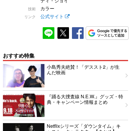
ティ・ジョイ
カラー
技術
公式サイト
リンク
おすすめ特集
小島秀夫絶賛！「デススト2」が生
んだ映画
『踊る大捜査線 N.E.W.』グッズ・特
典・キャンペーン情報まとめ
Netflixシリーズ「ダウンタイム」キ