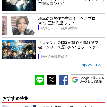
で探偵コンビに
堤幸彦監督作で主演！『ゲネプロ
★7』三浦海里って？
激推しスター発掘調査隊
『コナン』公開3日間で興収31億突
破！シリーズ歴代No.1ヒットスター
ト
映画週末興行成績
すべて見る »
おすすめ特集