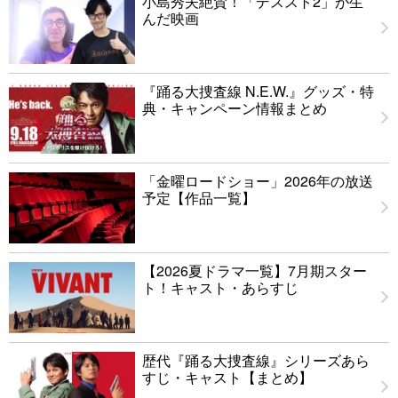
小島秀夫絶賛！「デススト2」が生
んだ映画
『踊る大捜査線 N.E.W.』グッズ・特
典・キャンペーン情報まとめ
「金曜ロードショー」2026年の放送
予定【作品一覧】
【2026夏ドラマ一覧】7月期スター
ト！キャスト・あらすじ
歴代『踊る大捜査線』シリーズあら
すじ・キャスト【まとめ】