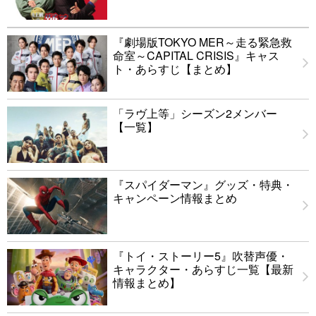
『劇場版TOKYO MER～走る緊急救
命室～CAPITAL CRISIS』キャス
ト・あらすじ【まとめ】
「ラヴ上等」シーズン2メンバー
【一覧】
『スパイダーマン』グッズ・特典・
キャンペーン情報まとめ
『トイ・ストーリー5』吹替声優・
キャラクター・あらすじ一覧【最新
情報まとめ】