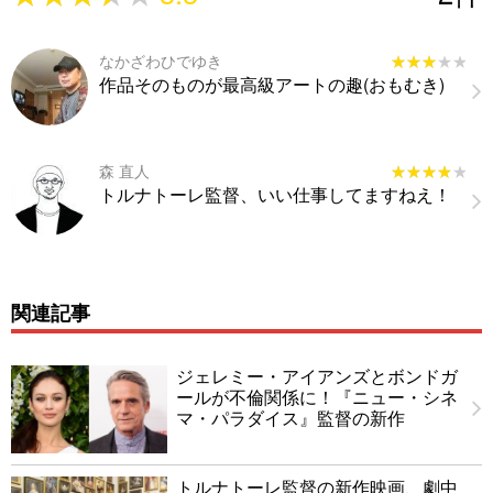
なかざわひでゆき
★★★★★
★★★★★
作品そのものが最高級アートの趣(おもむき)
森 直人
★★★★★
★★★★★
トルナトーレ監督、いい仕事してますねえ！
関連記事
ジェレミー・アイアンズとボンドガ
ールが不倫関係に！『ニュー・シネ
マ・パラダイス』監督の新作
トルナトーレ監督の新作映画、劇中