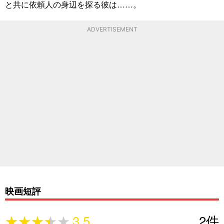
と共に依頼人の身辺を探る彼は……。
ADVERTISEMENT
映画短評
★★★★★
★★★★★
3.5
2
件