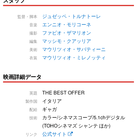
スタッフ
ジュゼッペ・トルナトーレ
監督・脚本
エンニオ・モリコーネ
音楽
ファビオ・ザマリオン
撮影
マッシモ・クアッリア
編集
マウリツィオ・サバティーニ
美術
マウリツィオ・ミレノッティ
衣装
映画詳細データ
THE BEST OFFER
英題
イタリア
製作国
ギャガ
配給
カラー/シネマスコープ/5.1chデジタル
技術
(TOHOシネマズ シャンテ ほか)
公式サイト
リンク