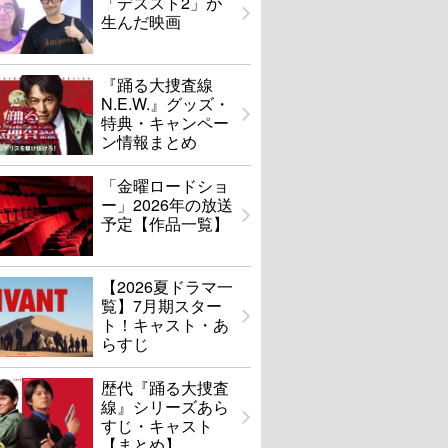
「デススト2」が
生んだ映画
『踊る大捜査線
N.E.W.』グッズ・
特典・キャンペー
ン情報まとめ
「金曜ロードショ
ー」2026年の放送
予定【作品一覧】
【2026夏ドラマ一
覧】7月期スター
ト！キャスト・あ
らすじ
歴代『踊る大捜査
線』シリーズあら
すじ・キャスト
【まとめ】