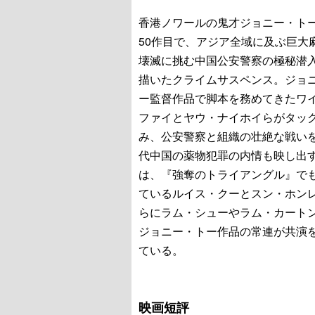
香港ノワールの鬼才ジョニー・ト
50作目で、アジア全域に及ぶ巨大
壊滅に挑む中国公安警察の極秘潜
描いたクライムサスペンス。ジョ
ー監督作品で脚本を務めてきたワ
ファイとヤウ・ナイホイらがタッ
み、公安警察と組織の壮絶な戦い
代中国の薬物犯罪の内情も映し出
は、『強奪のトライアングル』で
ているルイス・クーとスン・ホン
らにラム・シューやラム・カート
ジョニー・トー作品の常連が共演
ている。
映画短評