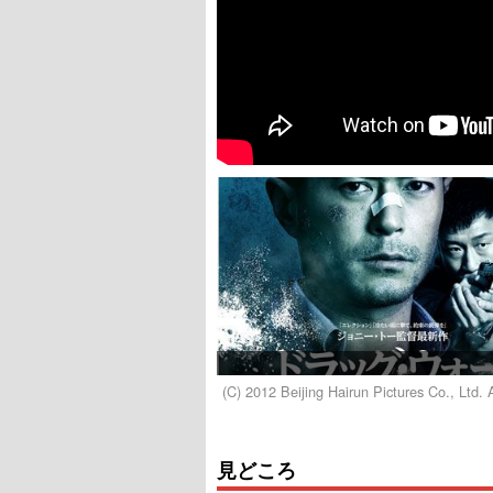
(C) 2012 Beijing Hairun Pictures Co., Ltd. 
見どころ