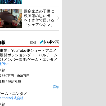
困窮家庭の子供に
映画館の思い出
を！寄付で届ける
「シェアシネマ」
情報
提供：
事業」YouTube発ショートアニメ
展開ポジション/グローバルチーム
げメンバー募集/ゲーム・エンタメ
lott
京都
360万円～500万円
員 / 契約社員
詳細
ゲーム・エンタメ
artners株式会社
京都