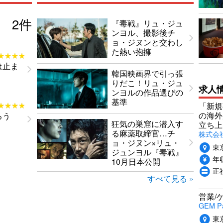
2
件
『毒戦』リュ・ジュ
ンヨル、撮影後チ
ョ・ジヌンと交わし
た熱い抱擁
★★★★
★★★★
は止ま
韓国映画界で引っ張
りだこ！リュ・ジュ
求人
ンヨルの作品選びの
基準
★★★★
★★★★
「新規
の海外
ろう
狂気の巣窟に潜入す
立ち上
る麻薬取締官…チ
株式会社P
ョ・ジヌン×リュ・
東
ジュンヨル『毒戦』
年収
10月日本公開
正社
すべて見る »
営業/
GEM P
東