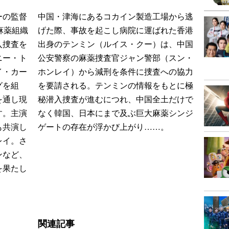
ーの監督
中国・津海にあるコカイン製造工場から逃
麻薬組織
げた際、事故を起こし病院に運ばれた香港
入捜査を
出身のテンミン（ルイス・クー）は、中国
ニー・ト
公安警察の麻薬捜査官ジャン警部（スン・
イ・カー
ホンレイ）から減刑を条件に捜査への協力
グを組
を要請される。テンミンの情報をもとに極
を通し現
秘潜入捜査が進むにつれ、中国全土だけで
す。主演
なく韓国、日本にまで及ぶ巨大麻薬シンジ
も共演し
ゲートの存在が浮かび上がり……。
レイ。さ
ンなど、
を果たし
関連記事