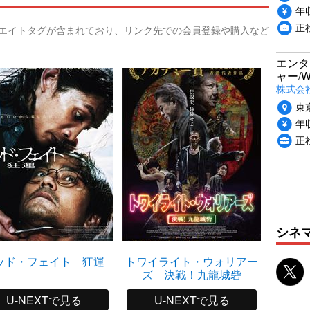
年収
正
リエイトタグが含まれており、リンク先での会員登録や購入など
エンタ
ャー/
株式会社i
東
年収
正
シネ
ッド・フェイト 狂運
トワイライト・ウォリアー
ズ 決戦！九龍城砦
U-NEXTで見る
U-NEXTで見る