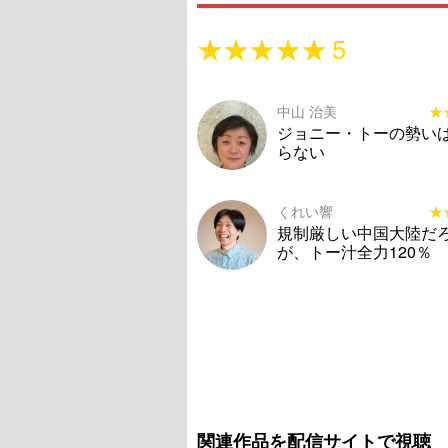
★★★★★
★★★★★
5
中山 治美
★
★
ジョニー・トーの勢い
らない
くれい響
★
★
規制厳しい中国大陸だ
が、トー汁全力120％
関連作品を配信サイトで視聴