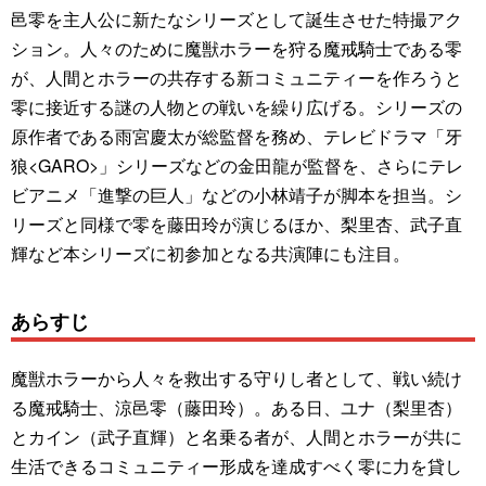
邑零を主人公に新たなシリーズとして誕生させた特撮アク
ション。人々のために魔獣ホラーを狩る魔戒騎士である零
が、人間とホラーの共存する新コミュニティーを作ろうと
零に接近する謎の人物との戦いを繰り広げる。シリーズの
原作者である雨宮慶太が総監督を務め、テレビドラマ「牙
狼<GARO>」シリーズなどの金田龍が監督を、さらにテレ
ビアニメ「進撃の巨人」などの小林靖子が脚本を担当。シ
リーズと同様で零を藤田玲が演じるほか、梨里杏、武子直
輝など本シリーズに初参加となる共演陣にも注目。
あらすじ
魔獣ホラーから人々を救出する守りし者として、戦い続け
る魔戒騎士、涼邑零（藤田玲）。ある日、ユナ（梨里杏）
とカイン（武子直輝）と名乗る者が、人間とホラーが共に
生活できるコミュニティー形成を達成すべく零に力を貸し