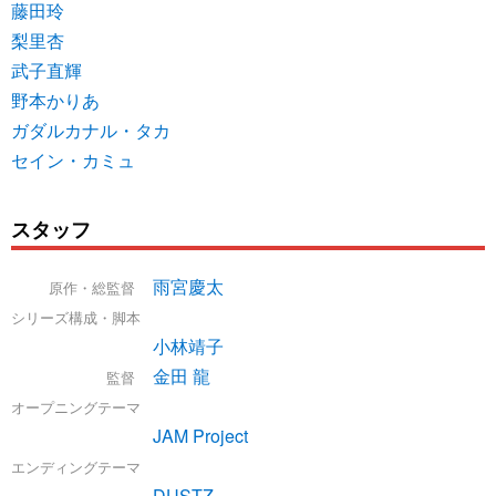
藤田玲
梨里杏
武子直輝
野本かりあ
ガダルカナル・タカ
セイン・カミュ
スタッフ
雨宮慶太
原作・総監督
シリーズ構成・脚本
小林靖子
金田 龍
監督
オープニングテーマ
JAM Project
エンディングテーマ
DUSTZ