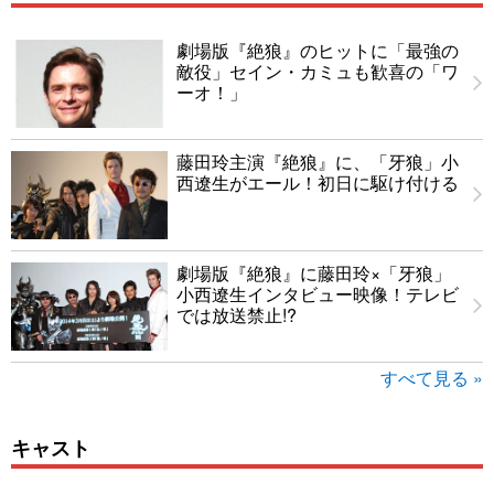
劇場版『絶狼』のヒットに「最強の
敵役」セイン・カミュも歓喜の「ワ
ーオ！」
藤田玲主演『絶狼』に、「牙狼」小
西遼生がエール！初日に駆け付ける
劇場版『絶狼』に藤田玲×「牙狼」
小西遼生インタビュー映像！テレビ
では放送禁止!?
すべて見る »
キャスト