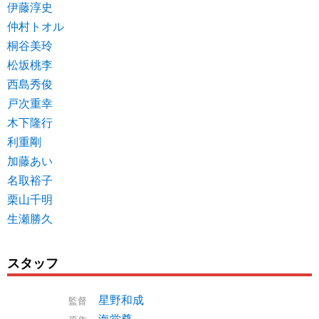
伊藤淳史
仲村トオル
桐谷美玲
松坂桃李
西島秀俊
戸次重幸
木下隆行
利重剛
加藤あい
名取裕子
栗山千明
生瀬勝久
スタッフ
星野和成
監督
海堂尊