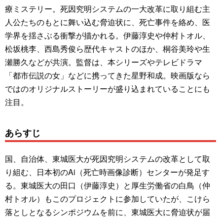
療ミステリー。死因究明システムの一大改革に取り組む主
人公たちのもとに舞い込む脅迫状に、死亡事件を絡め、医
学界を揺さぶる衝撃が描かれる。伊藤淳史や仲村トオル、
松坂桃李、西島秀俊ら歴代キャストのほか、桐谷美玲や生
瀬勝久などが共演。監督は、本シリーズやテレビドラマ
「都市伝説の女」などに携ってきた星野和成。映画版なら
ではのオリジナルストーリーが盛り込まれていることにも
注目。
あらすじ
国、自治体、東城医大が死因究明システムの改革として取
り組む、日本初のAi（死亡時画像診断）センターが発足す
る。東城医大の田口（伊藤淳史）と厚生労働省の白鳥（仲
村トオル）もこのプロジェクトに参加していたが、こけら
落としとなるシンポジウムを前に、東城医大に脅迫状が届