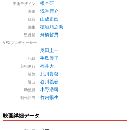
根本研二
美術デザイン
浅香康介
映像
山成正己
録音
穂垣順之助
編集
舟橋哲男
監督補
VFXプロデューサー
奥田圭一
手島優子
記録
福井大
美術進行
北川貴啓
装飾
谷川義春
選曲
小野浩司
助監督
竹内暢生
制作担当
映画詳細データ