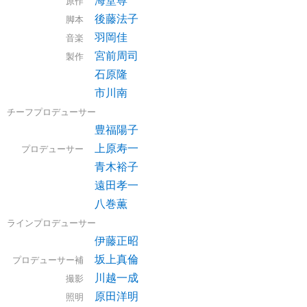
原作
後藤法子
脚本
羽岡佳
音楽
宮前周司
製作
石原隆
市川南
チーフプロデューサー
豊福陽子
上原寿一
プロデューサー
青木裕子
遠田孝一
八巻薫
ラインプロデューサー
伊藤正昭
坂上真倫
プロデューサー補
川越一成
撮影
原田洋明
照明