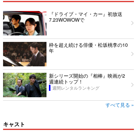
『ドライブ・マイ・カー』初放送
7.23WOWOWで
枠を超え続ける俳優・松坂桃李の10
年
新シリーズ開始の『相棒』映画が2
週連続トップ！
週間レンタルランキング
すべて見る »
キャスト