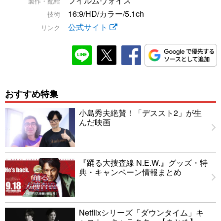
フイルムヴォイス
製作・配給
16:9/HD/カラー/5.1ch
技術
公式サイト
リンク
おすすめ特集
小島秀夫絶賛！「デススト2」が生
んだ映画
『踊る大捜査線 N.E.W.』グッズ・特
典・キャンペーン情報まとめ
Netflixシリーズ「ダウンタイム」キ