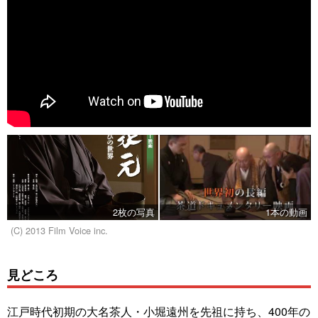
2枚の写真
1本の動画
(C) 2013 Film Voice inc.
見どころ
江戸時代初期の大名茶人・小堀遠州を先祖に持ち、400年の