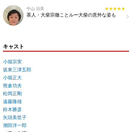
中山 治美
★★★★★
★★★★★
茶人・大柴宗徹ことルー大柴の意外な姿も
キャスト
小堀宗実
坂東三津五郎
小堀正大
熊倉功夫
松岡正剛
遠藤隆雄
鈴木勝彦
矢頭美世子
潮田洋一郎