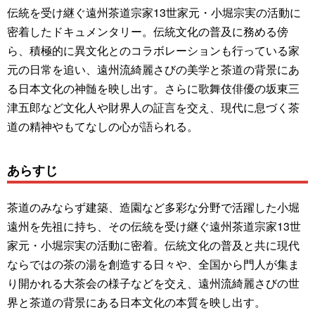
伝統を受け継ぐ遠州茶道宗家13世家元・小堀宗実の活動に
密着したドキュメンタリー。伝統文化の普及に務める傍
ら、積極的に異文化とのコラボレーションも行っている家
元の日常を追い、遠州流綺麗さびの美学と茶道の背景にあ
る日本文化の神髄を映し出す。さらに歌舞伎俳優の坂東三
津五郎など文化人や財界人の証言を交え、現代に息づく茶
道の精神やもてなしの心が語られる。
あらすじ
茶道のみならず建築、造園など多彩な分野で活躍した小堀
遠州を先祖に持ち、その伝統を受け継ぐ遠州茶道宗家13世
家元・小堀宗実の活動に密着。伝統文化の普及と共に現代
ならではの茶の湯を創造する日々や、全国から門人が集ま
り開かれる大茶会の様子などを交え、遠州流綺麗さびの世
界と茶道の背景にある日本文化の本質を映し出す。