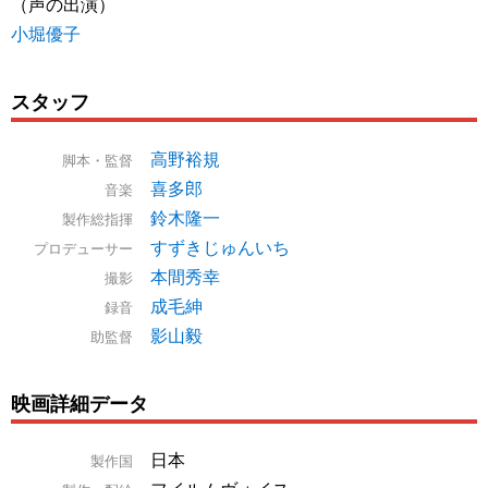
（声の出演）
小堀優子
スタッフ
高野裕規
脚本・監督
喜多郎
音楽
鈴木隆一
製作総指揮
すずきじゅんいち
プロデューサー
本間秀幸
撮影
成毛紳
録音
影山毅
助監督
映画詳細データ
日本
製作国