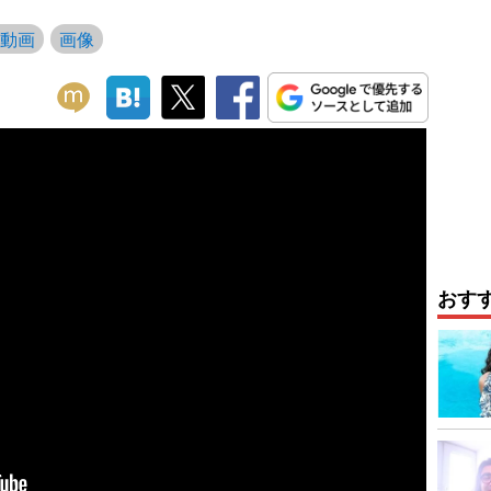
動画
画像
おす