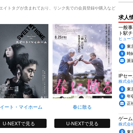
リエイトタグが含まれており、リンク先での会員登録や購入など
求人
一般事
ト駅チ
ヒュー
東
時給
派
IPセ
株式会
東
年収
正
イート・マイホーム
春に散る
ゲーム
U-NEXTで見る
U-NEXTで見る
株式会社P
東