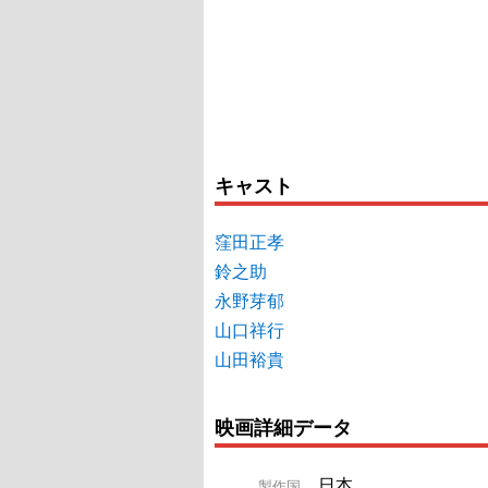
キャスト
窪田正孝
鈴之助
永野芽郁
山口祥行
山田裕貴
映画詳細データ
日本
製作国