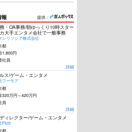
情報
提供：
務・OA事務/朝ゆっくり10時スター
カ大手エンタメ会社で一般事務
マンリソシア株式会社
京都
1,800円
遣社員
詳細
ールス/ゲーム・エンタメ
社フーモア
京都
320万円～420万円
社員
湯道
ある男
詳細
ディレクター/ゲーム・エンタメ
U-NEXTで見る
U-NEXTで見る
lott
京都