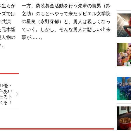
学生らが
一方、偽装募金活動を行う先輩の義男（鈴
ーズでは
之助）のもとへやって来たザビエル女学院
が共演
の星良（永野芽郁）と、勇人は親しくなっ
た元木隆
ていく。しかし、そんな勇人に悲しい出来
場人物の
事が……。
い。
俳優・
台あい
たるト
れる！