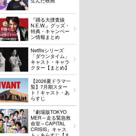
生んだ映画
『踊る大捜査線
N.E.W.』グッズ・
特典・キャンペー
ン情報まとめ
Netflixシリーズ
「ダウンタイム」
キャスト・キャラ
クター【まとめ】
【2026夏ドラマ一
覧】7月期スター
ト！キャスト・あ
らすじ
『劇場版TOKYO
MER～走る緊急救
命室～CAPITAL
CRISIS』キャス
ト・あらすじ【ま