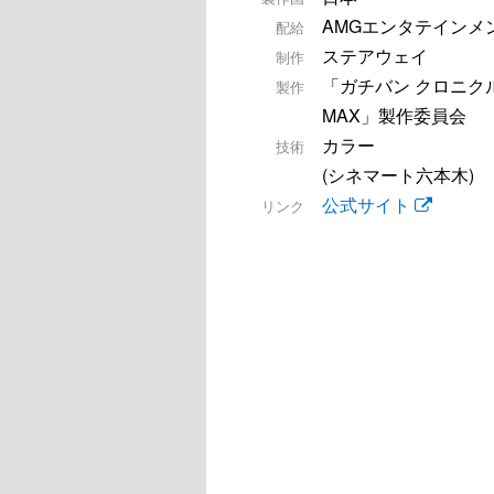
AMGエンタテインメ
配給
ステアウェイ
制作
「ガチバン クロニクル/
製作
MAX」製作委員会
カラー
技術
(シネマート六本木)
公式サイト
リンク