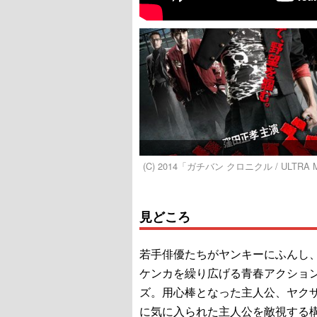
(C) 2014「ガチバン クロニクル / ULTR
見どころ
若手俳優たちがヤンキーにふんし
ケンカを繰り広げる青春アクショ
ズ。用心棒となった主人公、ヤク
に気に入られた主人公を敵視する