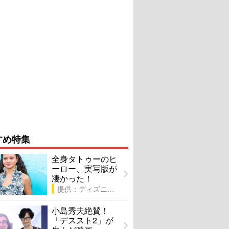
すめ特集
全身タトゥーのヒ
ーロー、実写版が
凄かった！
提供：ディズニー
小島秀夫絶賛！
「デススト2」が