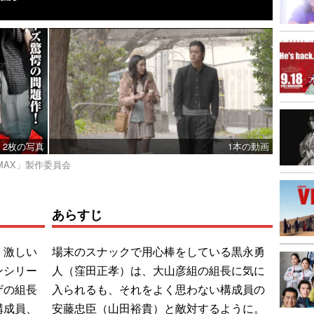
2枚の写真
1本の動画
A MAX」製作委員会
あらすじ
、激しい
場末のスナックで用心棒をしている黒永勇
ンシリー
人（窪田正孝）は、大山彦組の組長に気に
ザの組長
入られるも、それをよく思わない構成員の
構成員、
安藤忠臣（山田裕貴）と敵対するように。