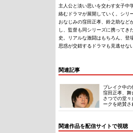
主人公と淡い思いを交わす女子中
絡むドラマが展開していく。シリ
おなじみの窪田正孝、鈴之助など
し、監督も同シリーズに携ってき
史。リアルな激闘はもちろん、登
思惑が交錯するドラマも見逃せな
関連記事
ブレイク中の
窪田正孝、舞
さつでの堂々
ークを絶賛さ
関連作品を配信サイトで視聴