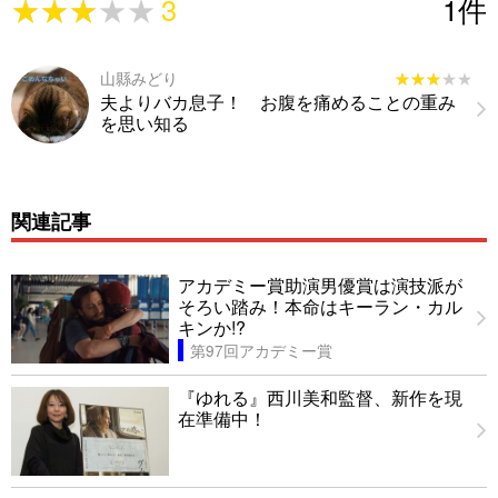
★★★★★
★★★★★
3
1
件
山縣みどり
★★★★★
★★★★★
夫よりバカ息子！ お腹を痛めることの重み
を思い知る
関連記事
アカデミー賞助演男優賞は演技派が
そろい踏み！本命はキーラン・カル
キンか!?
第97回アカデミー賞
『ゆれる』西川美和監督、新作を現
在準備中！