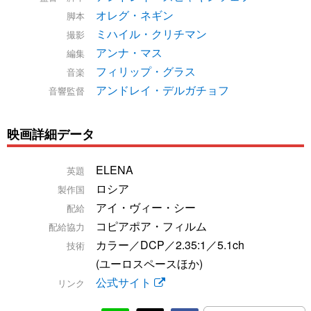
オレグ・ネギン
脚本
ミハイル・クリチマン
撮影
アンナ・マス
編集
フィリップ・グラス
音楽
アンドレイ・デルガチョフ
音響監督
映画詳細データ
ELENA
英題
ロシア
製作国
アイ・ヴィー・シー
配給
コピアポア・フィルム
配給協力
カラー／DCP／2.35:1／5.1ch
技術
(ユーロスペースほか)
公式サイト
リンク