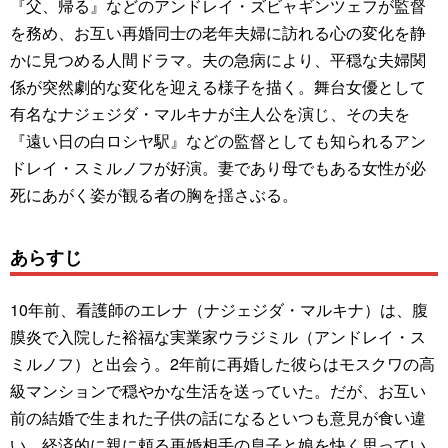
『父、帰る』などのアンドレイ・ズビャギンツェフが監督
を務め、お互い再婚同士の老年夫婦に訪れる心の変化を静
かに見つめる人間ドラマ。夫の急病により、平穏な夫婦関
係が突然劇的な変化を迎える様子を描く。舞台女優として
有名なナジェジダ・マルキナが主人公を演じ、その夫を
『遠い日の白ロシヤ駅』などの監督としても知られるアン
ドレイ・スミルノフが好演。妻であり母でもある女性が必
死にあがく姿が観る者の胸を揺さぶる。
あらすじ
10年前、看護師のエレナ（ナジェジダ・マルキナ）は、腹
膜炎で入院した裕福な実業家ウラジミル（アンドレイ・ス
ミルノフ）と出会う。2年前に再婚した彼らはモスクワの高
級マンションで穏やかな生活を送っていた。だが、お互い
前の結婚で生まれた子供の話になるといつも意見が食い違
い、経済的に親に頼る再婚相手の息子と娘を快く思ってい