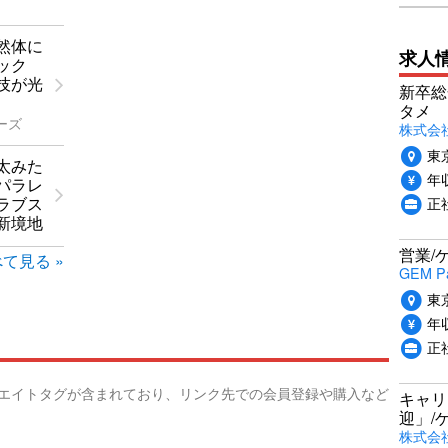
然体に
求人
イック
技が光
新卒総
タメ
ーズ
株式会社P
東
太みた
年収
パラレ
正
ラブス
新境地
営業/
て見る »
GEM P
東
年収
正
リエイトタグが含まれており、リンク先での会員登録や購入など
キャリ
迎」/
株式会