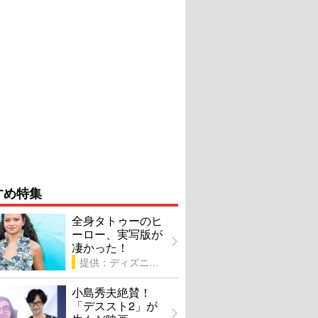
すめ特集
全身タトゥーのヒ
ーロー、実写版が
凄かった！
提供：ディズニー
小島秀夫絶賛！
「デススト2」が