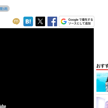
動画
おす