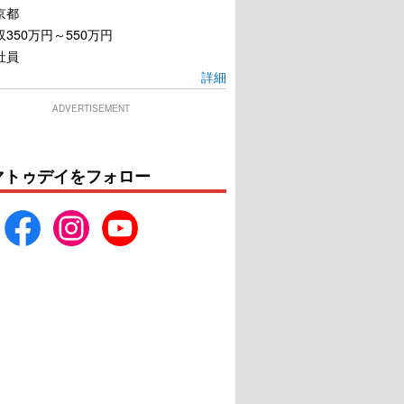
京都
350万円～550万円
社員
詳細
ADVERTISEMENT
マトゥデイをフォロー
旅猫リポート
ボクの妻と結婚してくださ
い。
U-NEXTで見る
U-NEXTで見る