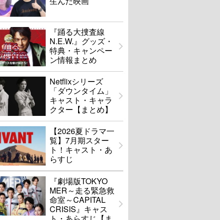
生んだ映画
『踊る大捜査線
N.E.W.』グッズ・
特典・キャンペー
ン情報まとめ
Netflixシリーズ
「ダウンタイム」
キャスト・キャラ
クター【まとめ】
【2026夏ドラマ一
覧】7月期スター
ト！キャスト・あ
らすじ
『劇場版TOKYO
MER～走る緊急救
命室～CAPITAL
CRISIS』キャス
ト・あらすじ【ま