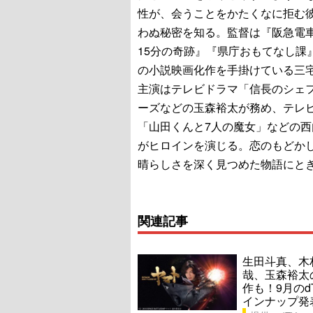
性が、会うことをかたくなに拒む
わぬ秘密を知る。監督は『阪急電
15分の奇跡』『県庁おもてなし課
の小説映画化作を手掛けている三
主演はテレビドラマ「信長のシェ
ーズなどの玉森裕太が務め、テレ
「山田くんと7人の魔女」などの西
がヒロインを演じる。恋のもどか
晴らしさを深く見つめた物語にと
関連記事
生田斗真、木
哉、玉森裕太
作も！9月のd
インナップ発