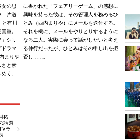
彼女の思
に書かれた「フェアリーゲーム」の感想に
車 片道
興味を持った彼は、その管理人を務めるひ
』と有川
とみ（西内まりや）にメールを送付する。
宅喜重。
それを機に、メールをやりとりするように
フ」シリ
なる二人。実際に会って話がしたいと考え
ビドラマ
る伸行だったが、ひとみはその申し出を拒
内まりや
否し……。
しさと素
きめく。
村拓
の話題
TVラ
表