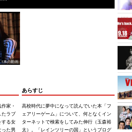
1本の動画
あらすじ
気作家・
高校時代に夢中になって読んでいた本「フ
したラブ
ェアリーゲーム」について、何となくイン
をする女
ターネットで検索をしてみた伸行（玉森裕
なった男
太）。「レインツリーの国」というブログ