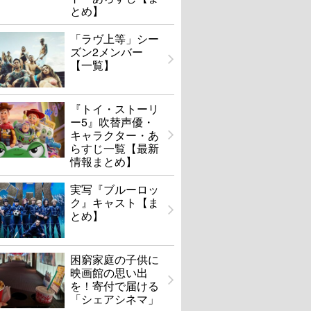
とめ】
「ラヴ上等」シー
ズン2メンバー
【一覧】
『トイ・ストーリ
ー5』吹替声優・
キャラクター・あ
らすじ一覧【最新
情報まとめ】
実写『ブルーロッ
ク』キャスト【ま
とめ】
困窮家庭の子供に
映画館の思い出
を！寄付で届ける
「シェアシネマ」