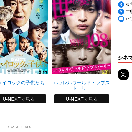
東
年収
正
シネ
ャイロックの子供たち
パラレルワールド・ラブス
トーリー
U-NEXTで見る
U-NEXTで見る
ADVERTISEMENT