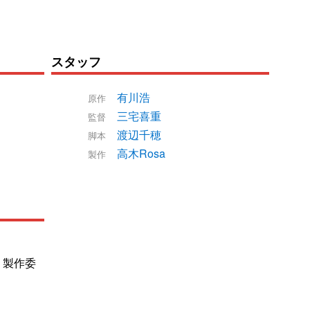
スタッフ
有川浩
原作
三宅喜重
監督
渡辺千穂
脚本
高木Rosa
製作
』製作委