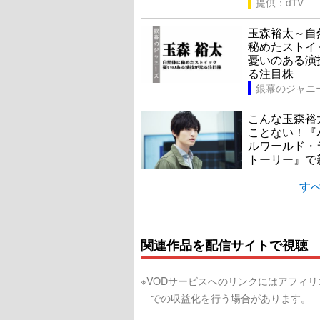
提供：dTV
玉森裕太～自
秘めたスト
憂いのある演
る注目株
銀幕のジャニ
こんな玉森裕
ことない！『
ルワールド・
トーリー』で
すべ
関連作品を配信サイトで視聴
※VODサービスへのリンクにはアフィ
での収益化を行う場合があります。