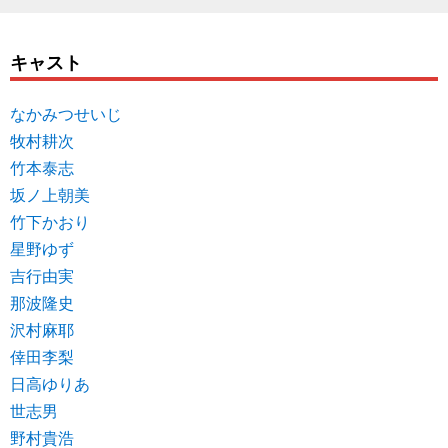
キャスト
なかみつせいじ
牧村耕次
竹本泰志
坂ノ上朝美
竹下かおり
星野ゆず
吉行由実
那波隆史
沢村麻耶
倖田李梨
日高ゆりあ
世志男
野村貴浩