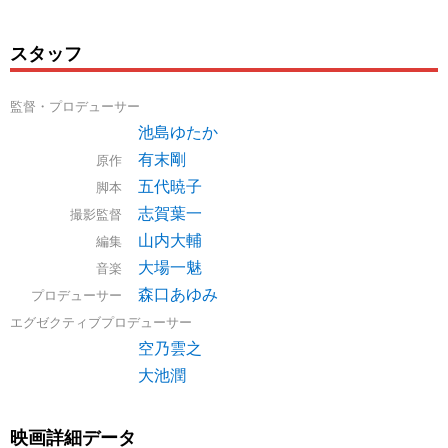
スタッフ
監督・プロデューサー
池島ゆたか
有末剛
原作
五代暁子
脚本
志賀葉一
撮影監督
山内大輔
編集
大場一魅
音楽
森口あゆみ
プロデューサー
エグゼクティブプロデューサー
空乃雲之
大池潤
映画詳細データ