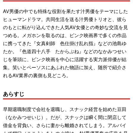
AV男優の中でも特殊な役割を果たす汁男優をテーマにした
ヒューマンドラマ。共同生活を送る汁男優トリオと、彼ら
のもとに転がり込んできた人気AV女優との奇妙な交流を見
つめる。メガホンを取るのは、ピンク映画界で多くの作品
に携ってきた『女真剣師 色仕掛け乱れ指』などの池島ゆ
たか。『色道四十八手 たからぶね』などのなかみつせい
じを筆頭に、ピンク映画を中心に活躍する実力派俳優が結
集。笑いとペーソスにあふれた物語に加え、随所で紹介さ
れるAV業界の裏側も見どころ。
あらすじ
早期退職制度で会社を退職し、スナック経営を始めた豆田
（なかみつせいじ）。だが、スナックは瞬く間に閉店して
借金を背負い、さらに妻から離婚されてしまう。アルバイ