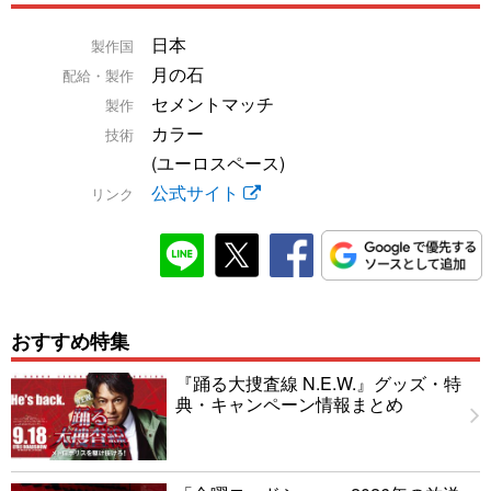
日本
製作国
月の石
配給・製作
セメントマッチ
製作
カラー
技術
(ユーロスペース)
公式サイト
リンク
おすすめ特集
『踊る大捜査線 N.E.W.』グッズ・特
典・キャンペーン情報まとめ