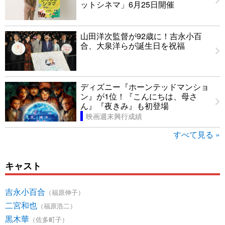
ットシネマ」6月25日開催
山田洋次監督が92歳に！吉永小百
合、大泉洋らが誕生日を祝福
ディズニー『ホーンテッドマンショ
ン』が1位！『こんにちは、母さ
ん』『夜きみ』も初登場
映画週末興行成績
すべて見る »
キャスト
吉永小百合
（福原伸子）
二宮和也
（福原浩二）
黒木華
（佐多町子）