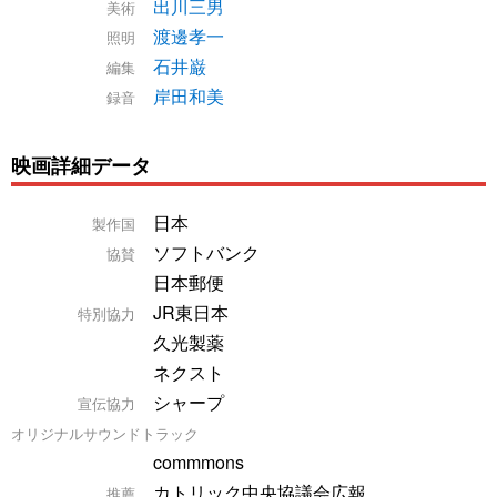
出川三男
美術
渡邊孝一
照明
石井巌
編集
岸田和美
録音
映画詳細データ
日本
製作国
ソフトバンク
協賛
日本郵便
JR東日本
特別協力
久光製薬
ネクスト
シャープ
宣伝協力
オリジナルサウンドトラック
commmons
カトリック中央協議会広報
推薦