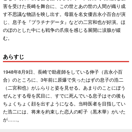
害を受けた長崎を舞台に、この世とあの世の人間が織り成
す不思議な物語を映し出す。母親を名女優吉永小百合が演
じ、息子を『プラチナデータ』などの二宮和也が好演。ほ
のぼのとした中にも戦争の爪痕を感じる展開に涙腺が緩
む。
あらすじ
1948年8月9日、長崎で助産師をしている伸子（吉永小百
合）のところに、3年前に原爆で失ったはずの息子の浩二
（二宮和也）がふらりと姿を見せる。あまりのことにぼう
ぜんとする母を尻目に、すでに死んでいる息子はその後も
ちょくちょく顔を出すようになる。当時医者を目指してい
た浩二には、将来を約束した恋人の町子（黒木華）がいた
が……。