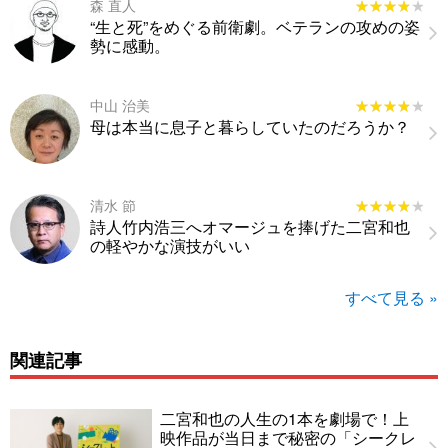
森 直人
★★★★★
★★★★★
“生と死”をめぐる前衛劇。ベテランの攻めの姿
勢に感動。
中山 治美
★★★★★
★★★★★
母は本当に息子と暮らしていたのだろうか？
清水 節
★★★★★
★★★★★
詩人竹内浩三へオマージュを捧げた二宮和也
の軽やかな演技がいい
すべて見る »
関連記事
二宮和也の人生の1本を劇場で！上
映作品が当日まで秘密の「シークレ