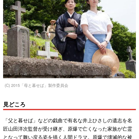
(C) 2015「母と暮せば」製作委員会
見どころ
「父と暮せば」などの戯曲で有名な井上ひさしの遺志を名
匠山田洋次監督が受け継ぎ、原爆で亡くなった家族が亡霊
となって舞い戻る姿を描く人間ドラマ。原爆で壊滅的な被