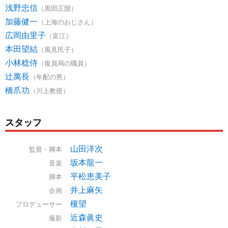
浅野忠信
（黒田正圀）
加藤健一
（上海のおじさん）
広岡由里子
（富江）
本田望結
（風見民子）
小林稔侍
（復員局の職員）
辻萬長
（年配の男）
橋爪功
（川上教授）
スタッフ
山田洋次
監督・脚本
坂本龍一
音楽
平松恵美子
脚本
井上麻矢
企画
榎望
プロデューサー
近森眞史
撮影