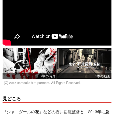
2枚の写真
1本の動画
(C) 2015 soredake film partners. All Rights Reserved.
見どころ
『シャニダールの花』などの石井岳龍監督と、2013年に急