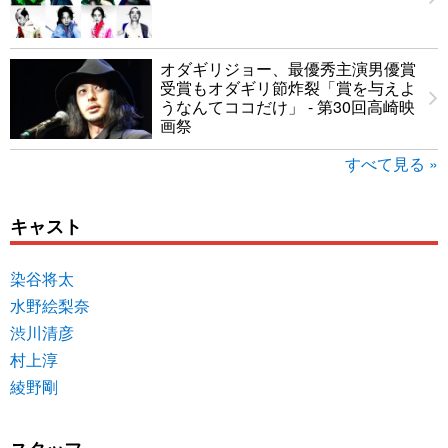
オダギリジョー、最優秀主演男優賞
受賞もオダギリ節炸裂「賞を与えよ
うなんてココだけ」 - 第30回高崎映
画祭
すべて見る »
キャスト
染谷将太
水野絵梨奈
渋川清彦
村上淳
綾野剛