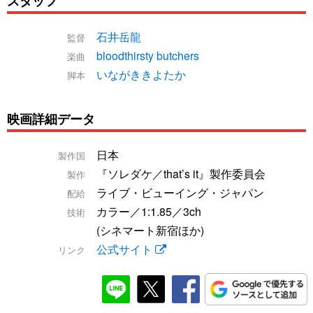
スタッフ
石井岳龍
監督
bloodthirsty butchers
楽曲
いながききよたか
脚本
映画詳細データ
日本
製作国
『ソレダケ／that’s it』製作委員会
製作
ライブ・ビューイング・ジャパン
配給
カラー／1:1.85／3ch
技術
(シネマート新宿ほか)
公式サイト
リンク