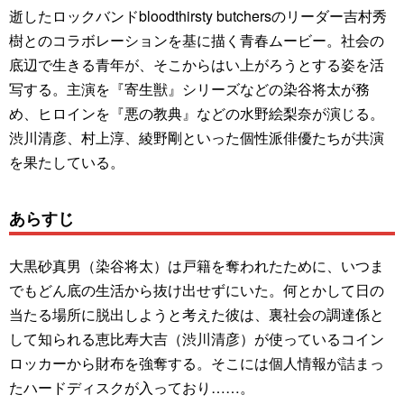
逝したロックバンドbloodthirsty butchersのリーダー吉村秀
樹とのコラボレーションを基に描く青春ムービー。社会の
底辺で生きる青年が、そこからはい上がろうとする姿を活
写する。主演を『寄生獣』シリーズなどの染谷将太が務
め、ヒロインを『悪の教典』などの水野絵梨奈が演じる。
渋川清彦、村上淳、綾野剛といった個性派俳優たちが共演
を果たしている。
あらすじ
大黒砂真男（染谷将太）は戸籍を奪われたために、いつま
でもどん底の生活から抜け出せずにいた。何とかして日の
当たる場所に脱出しようと考えた彼は、裏社会の調達係と
して知られる恵比寿大吉（渋川清彦）が使っているコイン
ロッカーから財布を強奪する。そこには個人情報が詰まっ
たハードディスクが入っており……。