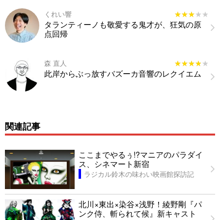
くれい響
★★★★★
★★★★★
タランティーノも敬愛する鬼才が、狂気の原
点回帰
森 直人
★★★★★
★★★★★
此岸からぶっ放すバズーカ音響のレクイエム
関連記事
ここまでやるぅ!?マニアのパラダイ
ス、シネマート新宿
ラジカル鈴木の味わい映画館探訪記
北川×東出×染谷×浅野！綾野剛『パ
ンク侍、斬られて候』新キャスト